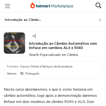
Ir
Ir
Ir
para
para
para
o
o
o
conteúdo
pagamento
rodapé
Introdução ao Câmbio Automático com ênfase em cambios AL4 e 5040
principal
Introdução ao Câmbio Automático com
ênfase em cambios AL4 e 5040
Abarth Especializado em Câmbio
Formato
:
Cursos Online e Serviços de Assinatura
Idioma
:
Português
Neste curso abordaremos, o que é, como funciona um
câmbio automático, logo após a demonstração daremos
ênfase em dois modelos de câmbio 5040 e AL4, Dois