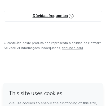
Dúvidas frequentes
O conteúdo deste produto não representa a opinião da Hotmart.
Se você vir informações inadequadas,
denuncie aqui
em Bogotá
em Amsterdam
em Madrid
na Cidade do México
Feito com
❤
em Belo Horizonte