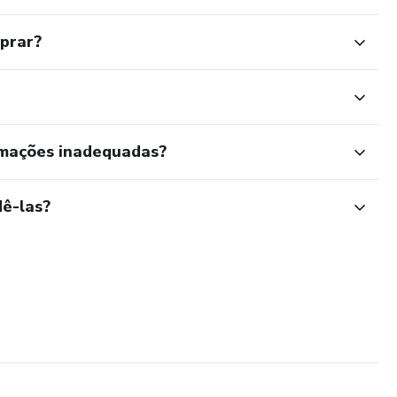
mprar?
rmações inadequadas?
ê-las?