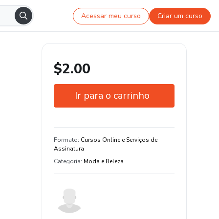
Acessar meu curso
Criar um curso
$2.00
Ir para o carrinho
Garantia de 7 dias
Estude do seu jeito e em qualquer
Formato
:
Cursos Online e Serviços de
dispositivo
Assinatura
Categoria
:
Moda e Beleza