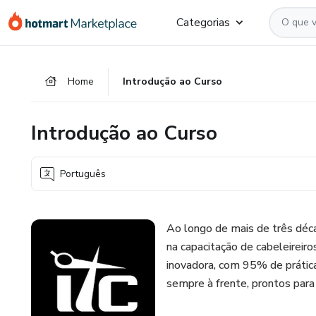
Ir
Ir
Ir
Categorias
para
para
para
o
o
o
conteúdo
pagamento
rodapé
Home
Introdução ao Curso
principal
Introdução ao Curso
Português
Ao longo de mais de três déca
na capacitação de cabeleirei
inovadora, com 95% de prátic
sempre à frente, prontos par