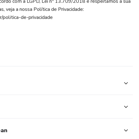
cordo com a LGPD, Lei nº 13.709/2018 e respeitamos a sua
s, veja a nossa Política de Privacidade:
r/politica-de-privacidade
ean