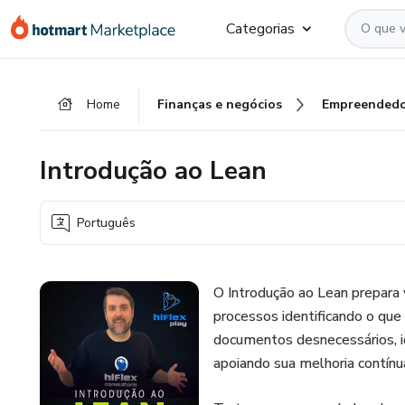
Ir
Ir
Ir
Categorias
para
para
para
o
o
o
conteúdo
pagamento
rodapé
Home
Finanças e negócios
Empreendedo
principal
Introdução ao Lean
Português
O Introdução ao Lean prepara 
processos identificando o que 
documentos desnecessários, i
apoiando sua melhoria contínu