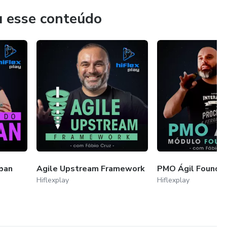
u esse conteúdo
ban
Agile Upstream Framework
PMO Ágil Founda
Hiflexplay
Hiflexplay