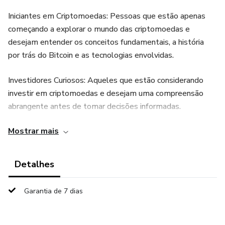
Iniciantes em Criptomoedas: Pessoas que estão apenas
começando a explorar o mundo das criptomoedas e
desejam entender os conceitos fundamentais, a história
por trás do Bitcoin e as tecnologias envolvidas.
Investidores Curiosos: Aqueles que estão considerando
investir em criptomoedas e desejam uma compreensão
abrangente antes de tomar decisões informadas.
Mostrar mais
Profissionais Financeiros e Institucionais: Indivíduos e
instituições financeiras que estão interessados em
compreender a crescente adoção institucional de
Detalhes
criptomoedas e como elas podem se integrar ao sistema
financeiro tradicional.
Garantia de 7 dias
Entusiastas Tecnológicos: Pessoas interessadas em
tecnologia, inovação e blockchain, que desejam entender as