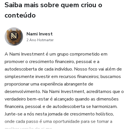
Saiba mais sobre quem criou o
nuances técnicas por trás das criptomoedas.
conteúdo
Empreendedores e Desenvolvedores: Aqueles que
procuram explorar oportunidades empreendedoras no
Nami Invest
espaço das criptomoedas, incluindo o lançamento de ICOs,
2 Ano Hotmarter
STOs ou o desenvolvimento de soluções baseadas em
blockchain.
A Nami Investment é um grupo comprometido em
promover o crescimento financeiro, pessoal e a
Curiosos sobre Finanças Descentralizadas (DeFi): Aqueles
autodescoberta de cada indivíduo. Nosso foco vai além de
interessados em aprender sobre o emergente mundo das
simplesmente investir em recursos financeiros; buscamos
finanças descentralizadas e como elas estão
proporcionar uma experiência abrangente de
transformando as práticas financeiras tradicionais.
desenvolvimento. Na Nami Investment, acreditamos que o
verdadeiro bem-estar é alcançado quando as dimensões
Em resumo, o e-book visa fornecer uma introdução
financeira, pessoal e de autodescoberta se harmonizam.
abrangente ao mundo das criptomoedas, adaptando-se a
Junte-se a nós nesta jornada de crescimento holístico,
diversos níveis de conhecimento e interesses dentro desse
onde cada passo é uma oportunidade para se tornar a
vasto espectro de audiências