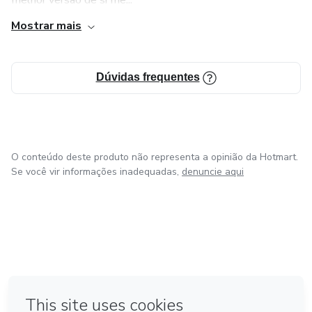
melhor versão de si me...
Mostrar mais
Dúvidas frequentes
O conteúdo deste produto não representa a opinião da Hotmart.
Se você vir informações inadequadas,
denuncie aqui
em Bogotá
em Amsterdam
em Madrid
na Cidade do México
Feito com
❤