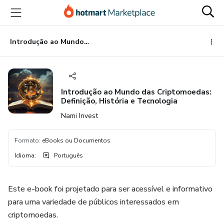
Ir
Ir
Ir
para
para
para
o
o
o
conteúdo
pagamento
rodapé
Introdução ao Mundo das Criptomoedas: Definição, História e Tecnologia
principal
Introdução ao Mundo das Criptomoedas:
Definição, História e Tecnologia
Nami Invest
Formato
:
eBooks ou Documentos
Idioma
:
Português
Este e-book foi projetado para ser acessível e informativo
para uma variedade de públicos interessados em
criptomoedas.