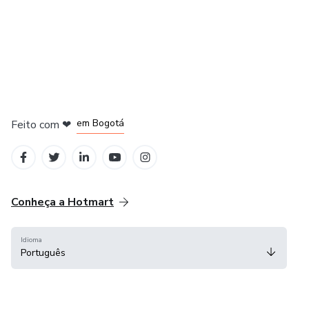
em Amsterdam
em Madrid
em Bogotá
Feito com
❤
em Belo Horizonte
na Cidade do México
Conheça a Hotmart
Idioma
Português