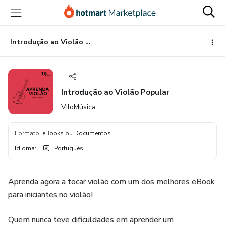
Ir
Ir
Ir
para
para
para
o
o
o
conteúdo
pagamento
rodapé
Introdução ao Violão Popular
principal
Introdução ao Violão Popular
ViloMúsica
Formato
:
eBooks ou Documentos
Idioma
:
Português
Aprenda agora a tocar violão com um dos melhores eBook
para iniciantes no violão!
Quem nunca teve dificuldades em aprender um