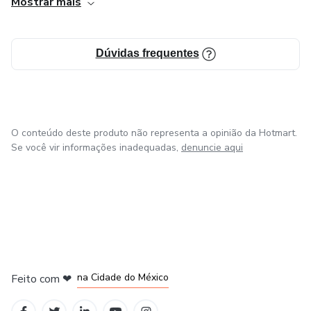
Mostrar mais
Dúvidas frequentes
O conteúdo deste produto não representa a opinião da Hotmart.
Se você vir informações inadequadas,
denuncie aqui
em Bogotá
em Amsterdam
em Madrid
na Cidade do México
Feito com
❤
em Belo Horizonte