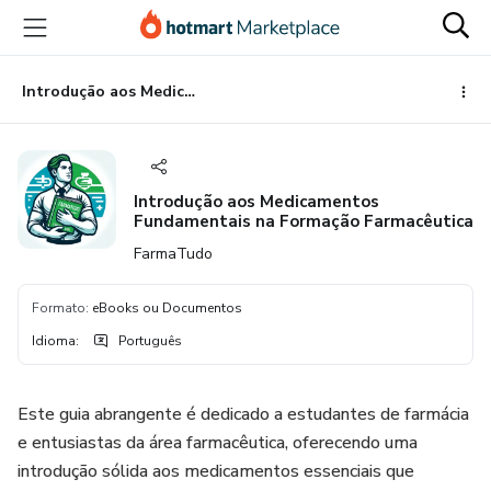
Ir
Ir
Ir
para
para
para
o
o
o
conteúdo
pagamento
rodapé
Introdução aos Medicamentos Fundamentais na Formação Farmacêutica
principal
Introdução aos Medicamentos
Fundamentais na Formação Farmacêutica
FarmaTudo
Formato
:
eBooks ou Documentos
Idioma
:
Português
Este guia abrangente é dedicado a estudantes de farmácia
e entusiastas da área farmacêutica, oferecendo uma
introdução sólida aos medicamentos essenciais que