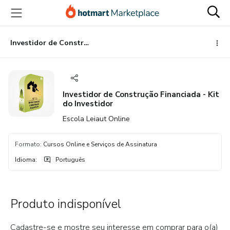
Ir
Ir
Ir
para
para
para
o
o
o
conteúdo
pagamento
rodapé
Investidor de Construção Financiada - Kit do Investidor
principal
Investidor de Construção Financiada - Kit
do Investidor
Escola Leiaut Online
Formato
:
Cursos Online e Serviços de Assinatura
Idioma
:
Português
Produto indisponível
Cadastre-se e mostre seu interesse em comprar para o(a)