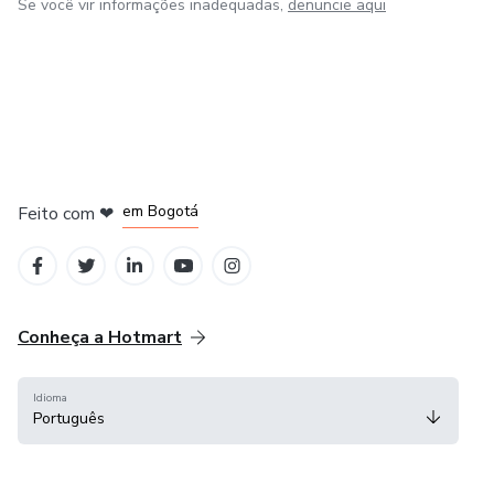
Se você vir informações inadequadas,
denuncie aqui
em Amsterdam
em Madrid
em Bogotá
Feito com
❤
em Belo Horizonte
na Cidade do México
Conheça a Hotmart
Idioma
Português