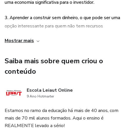
uma economia significativa para o investidor.
3. Aprender a construir sem dinheiro, o que pode ser uma
opção interessante para quem não tem recursos
financeiros disponíveis no momento.
Mostrar mais
4. Adiantar as medições da Caixa para iniciar a obra, o que
pode agilizar o processo de construção e reduzir o tempo
Saiba mais sobre quem criou o
de espera para a liberação dos recursos.
conteúdo
5. O investidor terá acesso a estratégias e informações
Escola Leiaut Online
valiosas sobre construção financiada, o que pode ajudá-lo a
9 Ano Hotmarter
tomar decisões mais informadas e reduzir os riscos de
perda.
Estamos no ramo da educação há mais de 40 anos, com
mais de 70 mil alunos formados. Aqui o ensino é
REALMENTE levado a sério!