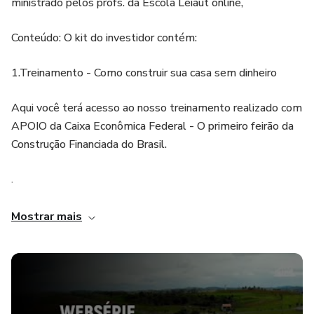
ministrado pelos profs. da Escola Leiaut online,
Conteúdo: O kit do investidor contém:
1.Treinamento - Como construir sua casa sem dinheiro
Aqui você terá acesso ao nosso treinamento realizado com
APOIO da Caixa Econômica Federal - O primeiro feirão da
Construção Financiada do Brasil.
.
São 7 aulas onde você entenderá todos os detalhes sobre
Mostrar mais
a construção financiada:
Como adquirir seu lote com os recursos da Caixa;
Como reduzir a entrada de sua construção;