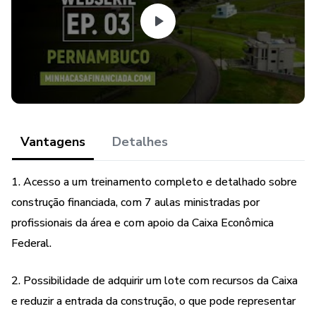
Como começar a construir sem dinheiro;
Como adiantar as medições da caixa para iniciar sua obra;
E muito mais...
- “Todas as estratégias e investimentos envolvem risco
Vantagens
Detalhes
de perda. Nenhuma informação contida neste produto deve
ser interpretada como uma garantia de resultados ou
1. Acesso a um treinamento completo e detalhado sobre
aconselhamento de investimento.”
construção financiada, com 7 aulas ministradas por
profissionais da área e com apoio da Caixa Econômica
Federal.
2. Possibilidade de adquirir um lote com recursos da Caixa
e reduzir a entrada da construção, o que pode representar