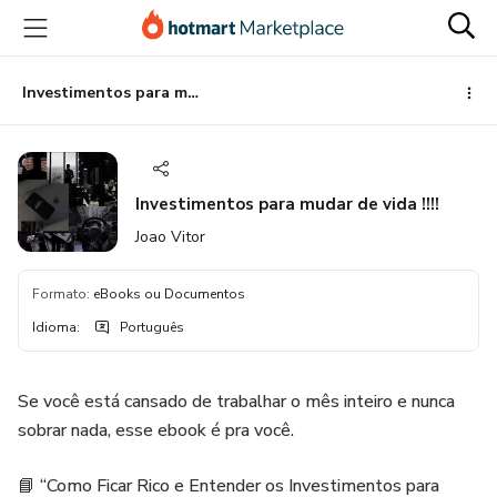
Ir
Ir
Ir
para
para
para
o
o
o
conteúdo
pagamento
rodapé
Investimentos para mudar de vida !!!!
principal
Investimentos para mudar de vida !!!!
Joao Vitor
Formato
:
eBooks ou Documentos
Idioma
:
Português
Se você está cansado de trabalhar o mês inteiro e nunca
sobrar nada, esse ebook é pra você.
📘 “Como Ficar Rico e Entender os Investimentos para