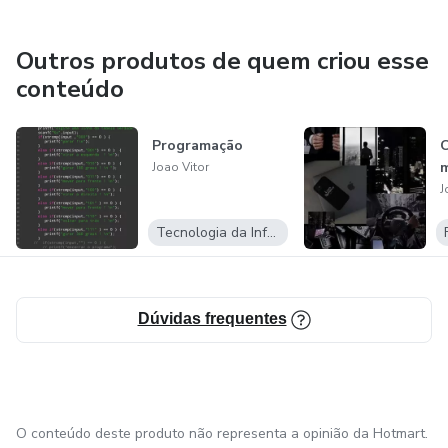
Outros produtos de quem criou esse
conteúdo
Programação
C
m
Joao Vitor
J
Tecnologia da Informação
Dúvidas frequentes
O conteúdo deste produto não representa a opinião da Hotmart.