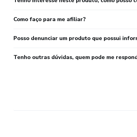
Tenho interesse neste produto, como posso 
Como faço para me afiliar?
Posso denunciar um produto que possui info
Tenho outras dúvidas, quem pode me respond