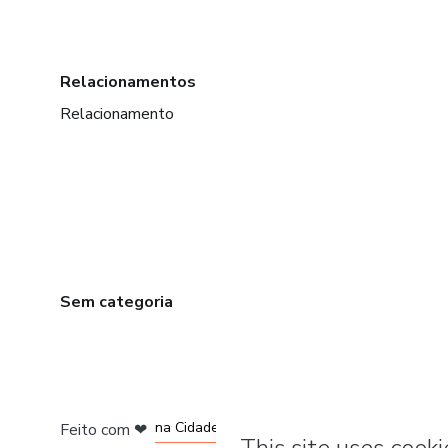
Relacionamentos
Relacionamento
Sem categoria
em Bogotá
em Amsterdam
em Madrid
na Cidade do México
Feito com
❤