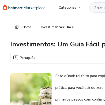
Ir
Ir
Ir
Categorias
para
para
para
o
o
o
conteúdo
pagamento
rodapé
Home
Investimentos: Um Guia Fácil para Começar com Segurança
principal
Investimentos: Um Guia Fácil
Português
Este eBook foi feito para expl
prática, para você sair do zero
primeiros passos com confiança,