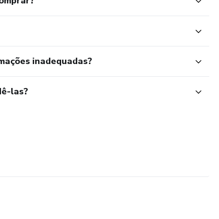
comprar?
rmações inadequadas?
ê-las?