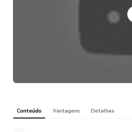
- Módulo 1: Introdução ao Cur
- Módulo 2: Mindset + Livros 
- Módulo 3: Finanças Pessoai
- Módulo 4: Introdução aos I
- Módulo 5: Renda Fixa
- Módulo 6: Renda Variável
- Módulo 7: Fundos Imobiliári
Conteúdo
Vantagens
Detalhes
- Módulo 8: Ações
- Módulo 9: Como Montar uma