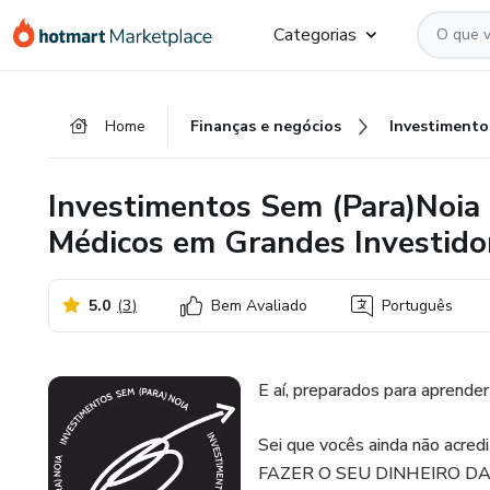
Ir
Ir
Ir
Categorias
para
para
para
o
o
o
conteúdo
pagamento
rodapé
Home
Finanças e negócios
Investimento
principal
Investimentos Sem (Para)Noia
Médicos em Grandes Investido
5.0
(
3
)
Bem Avaliado
Português
E aí, preparados para aprender
Sei que vocês ainda não a
FAZER O SEU DINHEIRO DAR 