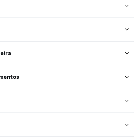
eira
imentos