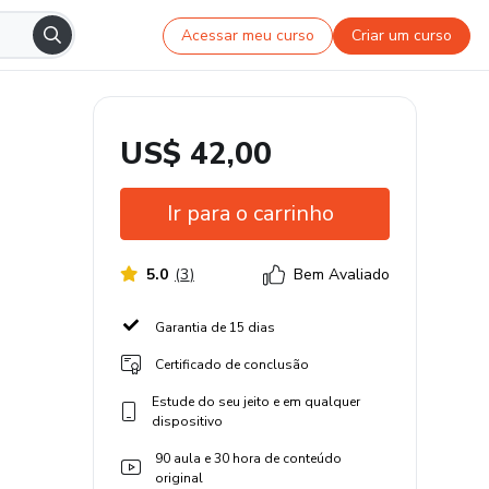
Acessar meu curso
Criar um curso
US$ 42,00
Ir para o carrinho
5.0
(
3
)
Bem Avaliado
Garantia de 15 dias
Certificado de conclusão
Estude do seu jeito e em qualquer
dispositivo
90 aula e 30 hora de conteúdo
original