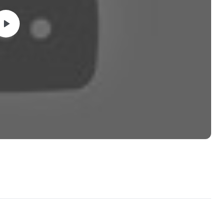
so
Indicados
s
nvestimentos
os
 Carteira de Investimentos