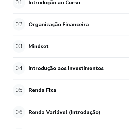
01
Introdução ao Curso
- Módulo 10: Rebalanceando S
02
Organização Financeira
- Módulo 11: Como Acompanh
- Módulo 12: Como Montei Mi
03
Mindset
MÓDULOS EXTRAS: Eventos co
Exterior, Ouro e Dólar; Lives
04
Introdução aos Investimentos
PS. Todas as estratégias e i
contida neste produto deve s
05
Renda Fixa
Qualquer referência ao desem
deve ser interpretada como u
lucro específico.
06
Renda Variável (Introdução)