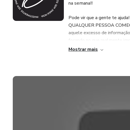
na semana!!
Pode vir que a gente te ajud
QUALQUER PESSOA COMECE A
aquele excesso de informação
focando no que realmente imp
Mostrar mais
Vocês vão aprender PASSO-A
meu controle de gastos, meu
Imobiliários.
Além disso, terão a oportu
comigo, sobre qualquer assun
Preparem-se, esse não é ape
REALIDADE MÉDICA, e vai ser 
O Curso é dividido em 12 MÓ