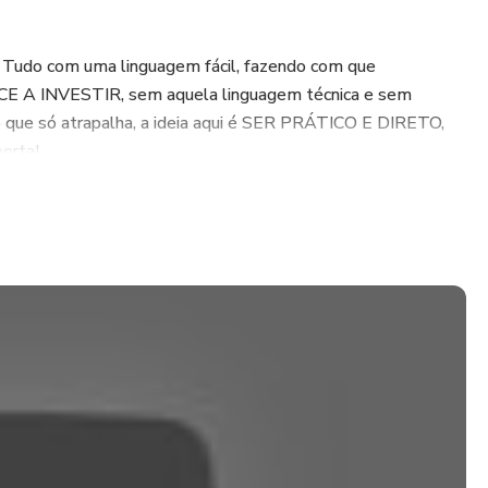
a! Tudo com uma linguagem fácil, fazendo com que
 INVESTIR, sem aquela linguagem técnica e sem
 que só atrapalha, a ideia aqui é SER PRÁTICO E DIRETO,
orta!
-PASSO vendo na tela do meu computador como eu faço o
s investimentos em Renda Fixa, em Ações e em Fundos
nidade de tirar TODAS AS SUAS DÚVIDAS diretamente
to relacionado aos temas abordados.
nas um curso sobre finanças, é um CURSO SOBRE A
um prazer ter vocês nesse barco junto comigo!!
DULOS (+ 5 EXTRAS!!), sendo eles: