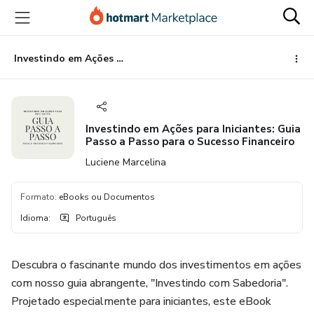
Ir
Ir
Ir
para
para
para
o
o
o
conteúdo
pagamento
rodapé
Investindo em Ações para Iniciantes: Guia Passo a Passo para o Sucesso Financeiro
principal
Investindo em Ações para Iniciantes: Guia
Passo a Passo para o Sucesso Financeiro
Luciene Marcelina
Formato
:
eBooks ou Documentos
Idioma
:
Português
Descubra o fascinante mundo dos investimentos em ações
com nosso guia abrangente, "Investindo com Sabedoria".
Projetado especialmente para iniciantes, este eBook