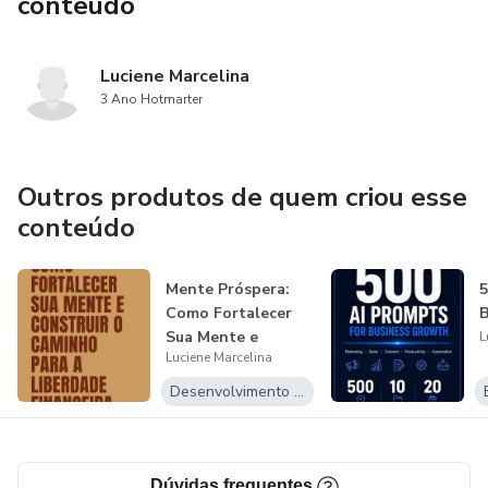
conteúdo
Luciene Marcelina
3 Ano Hotmarter
Outros produtos de quem criou esse
conteúdo
Mente Próspera:
5
Como Fortalecer
B
Sua Mente e
L
Luciene Marcelina
Construir o Cami...
Desenvolvimento Pessoal
Dúvidas frequentes