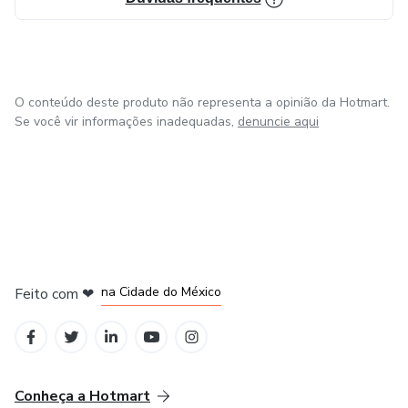
O conteúdo deste produto não representa a opinião da Hotmart.
Se você vir informações inadequadas,
denuncie aqui
em Bogotá
em Amsterdam
em Madrid
na Cidade do México
Feito com
❤
em Belo Horizonte
Conheça a Hotmart