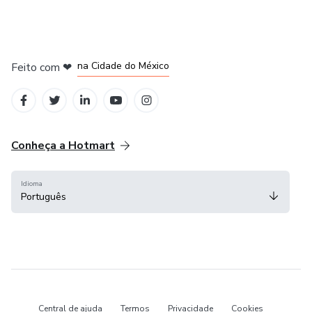
em Bogotá
em Amsterdam
em Madrid
na Cidade do México
Feito com
❤
em Belo Horizonte
Conheça a Hotmart
Idioma
Português
Central de ajuda
Termos
Privacidade
Cookies