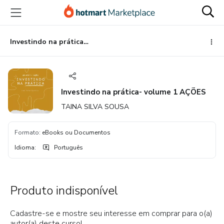
Ir
Ir
Ir
para
para
para
o
o
o
conteúdo
pagamento
rodapé
Investindo na prática- volume 1 AÇÕES
principal
Investindo na prática- volume 1 AÇÕES
TAINA SILVA SOUSA
Formato
:
eBooks ou Documentos
Idioma
:
Português
Produto indisponível
Cadastre-se e mostre seu interesse em comprar para o(a)
autor(a) deste curso!