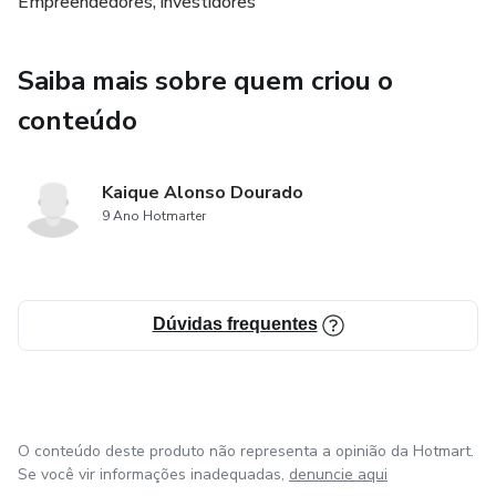
Empreendedores, investidores
✅ Como multiplicar usando o poder dos juros compostos
Saiba mais sobre quem criou o
✅ Estudo de casos reais de pessoas comuns
conteúdo
✅ Dicas de apps, ferramentas e bônus exclusivos
Kaique Alonso Dourado
✅ Checklist + glossário + mentoria express
9 Ano Hotmarter
📊 Método passo a passo, sem enrolação, testado por
iniciantes que já viram resultado no 1º mês.
Dúvidas frequentes
🔥 Esse e-book é pra você se:
Quer parar de ver o dinheiro sumir
O conteúdo deste produto não representa a opinião da Hotmart.
Sonha com liberdade financeira
Se você vir informações inadequadas,
denuncie aqui