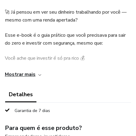
🚀 Já pensou em ver seu dinheiro trabalhando por você —
mesmo com uma renda apertada?
Esse e-book é o guia prático que você precisava para sair
do zero e investir com segurança, mesmo que:
Você ache que investir é só pra rico 💰
Nunca tenha estudado finanças 📉
Mostrar mais
Tenha medo de perder dinheiro 😟
Detalhes
💡 O que você vai aprender:
Garantia de 7 dias
✅ Como organizar sua grana em 30 minutos
Para quem é esse produto?
✅ Onde investir com R$30 ou menos