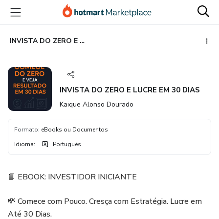
Ir
Ir
Ir
para
para
para
o
o
o
conteúdo
pagamento
rodapé
INVISTA DO ZERO E LUCRE EM 30 DIAS
principal
INVISTA DO ZERO E LUCRE EM 30 DIAS
Kaique Alonso Dourado
Formato
:
eBooks ou Documentos
Idioma
:
Português
📘 EBOOK: INVESTIDOR INICIANTE
💸 Comece com Pouco. Cresça com Estratégia. Lucre em
Até 30 Dias.