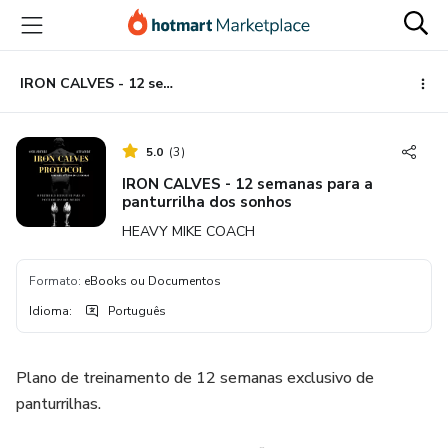
Ir
Ir
Ir
para
para
para
o
o
o
conteúdo
pagamento
rodapé
IRON CALVES - 12 semanas para a panturrilha dos sonhos
principal
5.0
(
3
)
IRON CALVES - 12 semanas para a
panturrilha dos sonhos
HEAVY MIKE COACH
Formato
:
eBooks ou Documentos
Idioma
:
Português
Plano de treinamento de 12 semanas exclusivo de
panturrilhas.