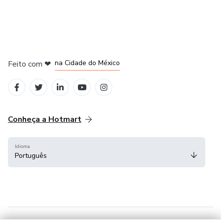
em Bogotá
em Amsterdam
em Madrid
na Cidade do México
Feito com
❤
em Belo Horizonte
Conheça a Hotmart
Idioma
Português