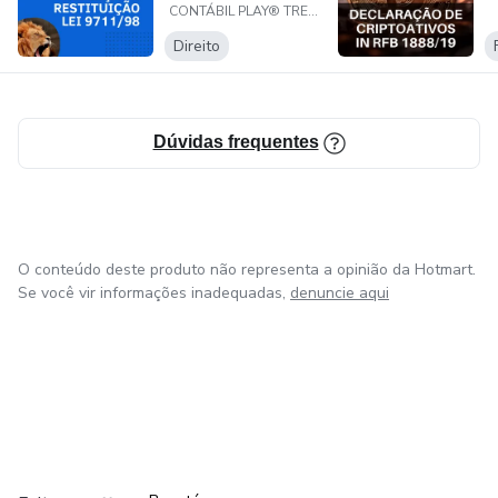
CONTÁBIL PLAY® TREINAMENTOS
Direito
Dúvidas frequentes
O conteúdo deste produto não representa a opinião da Hotmart.
Se você vir informações inadequadas,
denuncie aqui
em Amsterdam
em Madrid