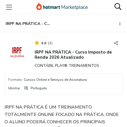
Ir
Ir
Ir
para
para
para
o
o
o
conteúdo
pagamento
rodapé
IRPF NA PRÁTICA - Curso Imposto de Renda 2026 Atualizado
principal
5.0
(
3
)
IRPF NA PRÁTICA - Curso Imposto de
Renda 2026 Atualizado
CONTÁBIL PLAY® TREINAMENTOS
Formato
:
Cursos Online e Serviços de Assinatura
Idioma
:
Português
IRPF NA PRÁTICA É UM TREINAMENTO
TOTALMENTE ONLINE FOCADO NA PRÁTICA, ONDE
O ALUNO PODERÁ CONHECER OS PRINCIPAIS