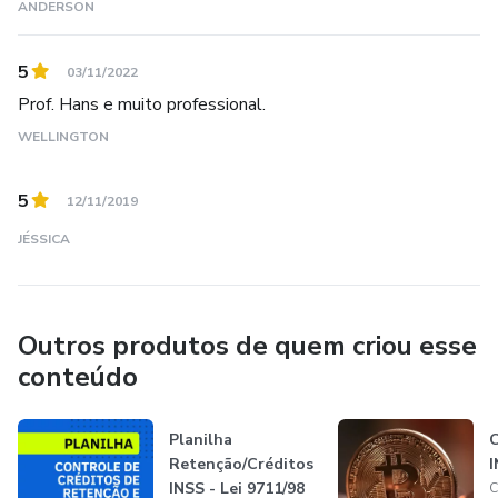
ANDERSON
5
03/11/2022
Prof. Hans e muito professional.
WELLINGTON
5
12/11/2019
JÉSSICA
Outros produtos de quem criou esse
conteúdo
Planilha
C
Retenção/Créditos
I
INSS - Lei 9711/98