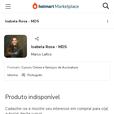
Ir
Ir
Ir
para
para
para
o
o
o
conteúdo
pagamento
rodapé
Isabela Rosa - MDS
principal
Isabela Rosa - MDS
Marco Lafico
Formato
:
Cursos Online e Serviços de Assinatura
Idioma
:
Português
Produto indisponível
Cadastre-se e mostre seu interesse em comprar para o(a)
autor(a) deste curso!