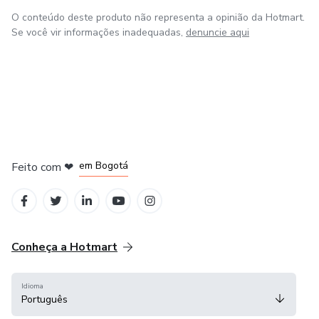
O conteúdo deste produto não representa a opinião da Hotmart.
Se você vir informações inadequadas,
denuncie aqui
em Amsterdam
em Madrid
em Bogotá
Feito com
❤
em Belo Horizonte
na Cidade do México
Conheça a Hotmart
Idioma
Português