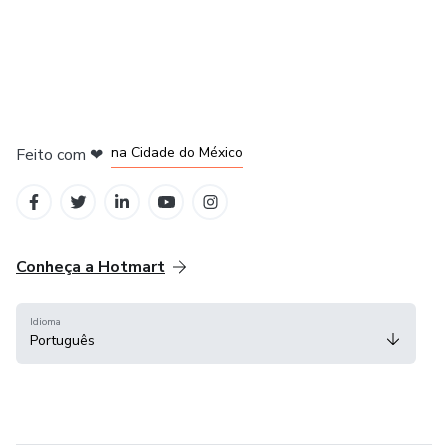
em Bogotá
em Amsterdam
em Madrid
na Cidade do México
Feito com
❤
em Belo Horizonte
Conheça a Hotmart
Idioma
Português