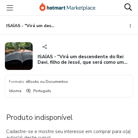
Ir
Ir
Ir
para
para
para
o
o
o
conteúdo
pagamento
rodapé
ISAÍAS - "Virá um descendente do Rei Davi, filho de Jessé, que será como um ramo que brota de um toco, como um broto que surge das raízes." (Isaías 11:1)
principal
ISAÍAS - "Virá um descendente do Rei
Davi, filho de Jessé, que será como um
ramo que brota de um toco, como um
broto que surge das raízes." (Isaías 11:1)
Formato
:
eBooks ou Documentos
Idioma
:
Português
Produto indisponível
Cadastre-se e mostre seu interesse em comprar para o(a)
autor(a) deste curso!