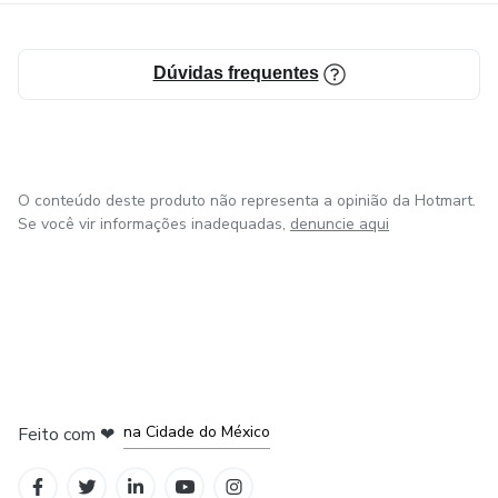
governou.
📲 Formato digital (PDF) – Leia no celular, tablet ou
Dúvidas frequentes
computador.
👉 Garanta agora o seu ebook e tenha acesso imediato!
O conteúdo deste produto não representa a opinião da Hotmart.
Se você vir informações inadequadas,
denuncie aqui
em Bogotá
em Amsterdam
em Madrid
na Cidade do México
Feito com
❤
em Belo Horizonte