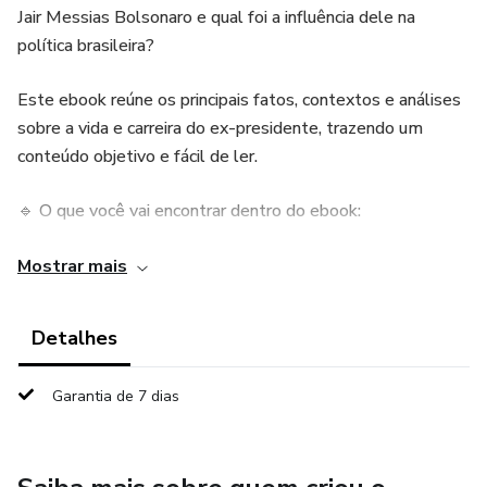
Jair Messias Bolsonaro e qual foi a influência dele na
política brasileira?
Este ebook reúne os principais fatos, contextos e análises
sobre a vida e carreira do ex-presidente, trazendo um
conteúdo objetivo e fácil de ler.
🔹 O que você vai encontrar dentro do ebook:
• A trajetória de Bolsonaro desde sua carreira militar até a
Mostrar mais
presidência;
Detalhes
• Os principais acontecimentos, polêmicas e decisões do
seu governo;
Garantia de 7 dias
• O impacto político e social de sua liderança no Brasil;
• Reflexões sobre o cenário político nacional e o legado