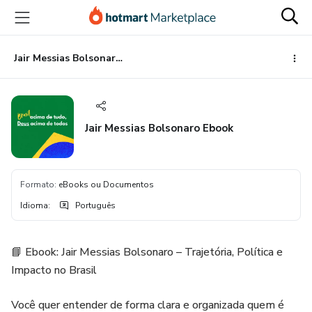
Ir
Ir
Ir
para
para
para
o
o
o
conteúdo
pagamento
rodapé
Jair Messias Bolsonaro Ebook
principal
Jair Messias Bolsonaro Ebook
Formato
:
eBooks ou Documentos
Idioma
:
Português
📘 Ebook: Jair Messias Bolsonaro – Trajetória, Política e
Impacto no Brasil
Você quer entender de forma clara e organizada quem é