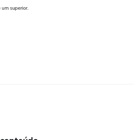
e um superior.
ATO PDF TAM: 0,60CM POR 330 CM