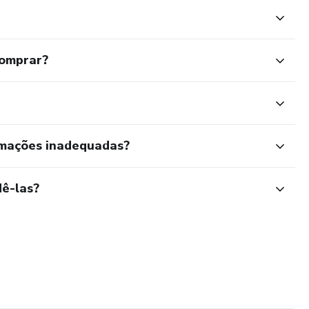
comprar?
rmações inadequadas?
ê-las?