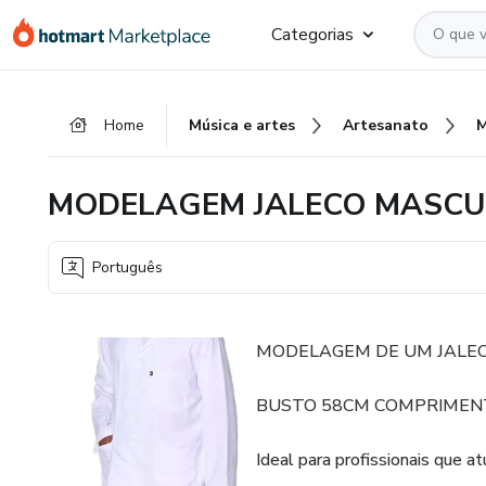
Ir
Ir
Ir
Categorias
para
para
para
o
o
o
conteúdo
pagamento
rodapé
Home
Música e artes
Artesanato
principal
MODELAGEM JALECO MASCU
Português
MODELAGEM DE UM JALE
BUSTO 58CM COMPRIMEN
Ideal para profissionais que at