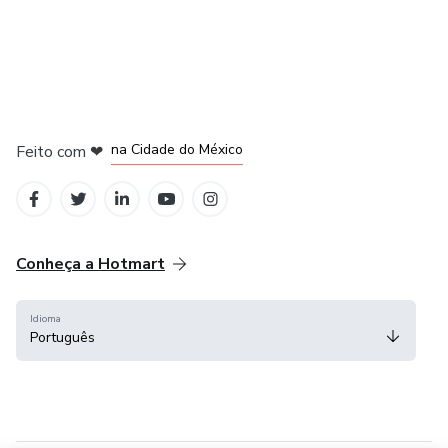
em Bogotá
em Amsterdam
em Madrid
na Cidade do México
Feito com
❤
em Belo Horizonte
Conheça a Hotmart
Idioma
Português