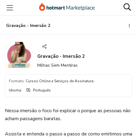
Ir
Ir
Ir
para
para
para
o
o
o
conteúdo
pagamento
rodapé
Gravação - Imersão 2
principal
Gravação - Imersão 2
Milhas Sem Mentiras
Formato
:
Cursos Online e Serviços de Assinatura
Idioma
:
Português
Nessa imersão o foco foi explicar o porque as pessoas não
acham passagens baratas.
Assista e entenda o passo a passo de como emitimos uma