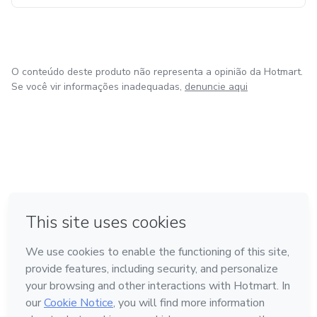
O conteúdo deste produto não representa a opinião da Hotmart.
Se você vir informações inadequadas,
denuncie aqui
em Bogotá
em Amsterdam
em Madrid
na Cidade do México
Feito com
❤
em Belo Horizonte
Conheça a Hotmart