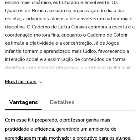
ensino mais dinâmico, estruturado e envolvente. Os
Quadros de Rotina auxiliam na organização do dia a dia
escolar, ajudando os alunos a desenvolverem autonomia e
disciplina. O Caderno de Letra Cursiva aprimora a escrita e a
coordenação motora fina, enquanto o Caderno de Colorir
estimula a criatividade e a concentração. Já os Jogos
Infantis tornam o aprendizado mais lúdico, favorecendo a
interação social e a assimilação de conteúdos de forma
divertida. Com esse kit preparado, o professor ganha mais
praticidade e eficiência, garantindo um ambiente de
Mostrar mais
aprendizagem mais motivador e produtivo para os alunos.
🎁 Brinde - Caderno de Atividades de Inglês são 55
Vantagens
Detalhes
páginas.
Com esse kit preparado, o professor ganha mais
📍 Material em PDF pronto para impressão: Quadro de
praticidade e eficiência, garantindo um ambiente de
Rotina 4 páginas, Letra Cursiva 46 páginas, Caderno de
aprendizagem mais motivador e produtivo para os alunos.
Colorir 57 páginas, Jogos Infantis 50 páginas e Caderno de