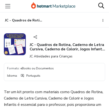
Ir
Ir
Ir
para
para
para
o
o
o
conteúdo
pagamento
rodapé
JC - Quadros de Rotina, Caderno de Letra Cursiva, Caderno de Colorir, Jogos Infantis e Caderno de Habilidades Sociais e Emocionais
principal
JC - Quadros de Rotina, Caderno de Letra
Cursiva, Caderno de Colorir, Jogos Infantis
e Caderno de Habilidades Sociais e
JC Atividades para Crianças
Emocionais
Formato
:
eBooks ou Documentos
Idioma
:
Português
Ter um kit pronto com materiais como Quadros de Rotina,
Caderno de Letra Cursiva, Caderno de Colorir e Jogos
Infantis é essencial para o professor, pois proporciona um