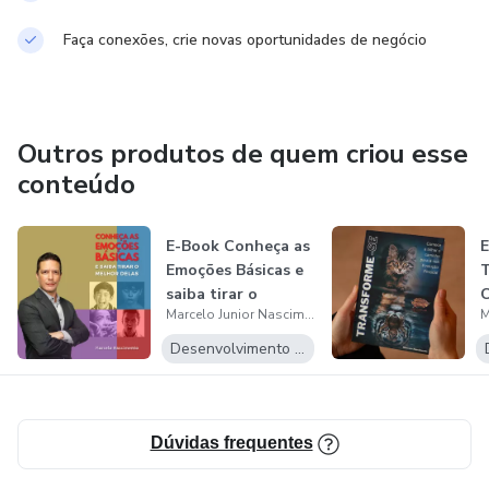
Faça conexões, crie novas oportunidades de negócio
Outros produtos de quem criou esse
conteúdo
E-Book Conheça as
Emoções Básicas e
T
saiba tirar o
C
Marcelo Junior Nascimento de Oliveira
melhor del...
C
E
Desenvolvimento Pessoal
Dúvidas frequentes