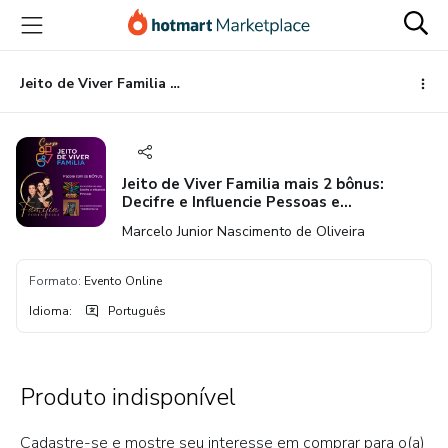
Ir
Ir
Ir
para
para
para
o
o
o
conteúdo
pagamento
rodapé
Jeito de Viver Familia mais 2 bônus: Decifre e Influencie Pessoas e Transforme-se
principal
Jeito de Viver Familia mais 2 bônus:
Decifre e Influencie Pessoas e
Transforme-se
Marcelo Junior Nascimento de Oliveira
Formato
:
Evento Online
Idioma
:
Português
Produto indisponível
Cadastre-se e mostre seu interesse em comprar para o(a)