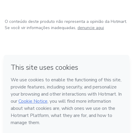
O conteúdo deste produto não representa a opinião da Hotmart.
Se você vir informações inadequadas,
denuncie aqui
em Bogotá
em Amsterdam
em Madrid
na Cidade do México
Feito com
❤
em Belo Horizonte
Conheça a Hotmart