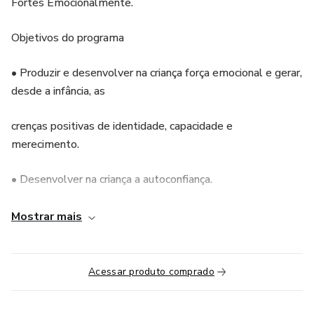
Fortes Emocionalmente.
Objetivos do programa
• Produzir e desenvolver na criança força emocional e gerar,
desde a infância, as
crenças positivas de identidade, capacidade e
merecimento.
• Desenvolver na criança a autoconfiança.
• Fortalecer na criança aspectos fundamentais da boa
Mostrar mais
relação consigo e com os outros,
tais como: autorresponsabilidade, perdão, generosidade,
Acessar produto comprado
empatia e gratidão.