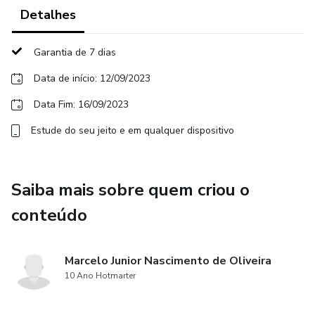
• Tornar clara e efetiva a função da família como geradora
Detalhes
dos fundamentos emocionais.
Garantia de 7 dias
Benefícios
Data de início: 12/09/2023
• Formar crianças mais seguras e protagonistas de suas
Data Fim: 16/09/2023
próprias histórias.
Estude do seu jeito e em qualquer dispositivo
• Proporcionar maior harmonia, diálogo, amor e confiança na
família.
Saiba mais sobre quem criou o
• Desenvolver maior segurança e conectividade entre pais
conteúdo
e filhos.
• Restaurar a autoestima dos membros da família e
Marcelo Junior Nascimento de Oliveira
fortalecer a demonstração de
10 Ano Hotmarter
afeto.