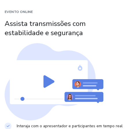
+ dois bônus INCRÍVEIS
EVENTO ONLINE
Assista transmissões com
Curso Online Decifre e Influencie Pessoas
estabilidade e segurança
Curso Online Transforme-se
Interaja com o apresentador e participantes em tempo real