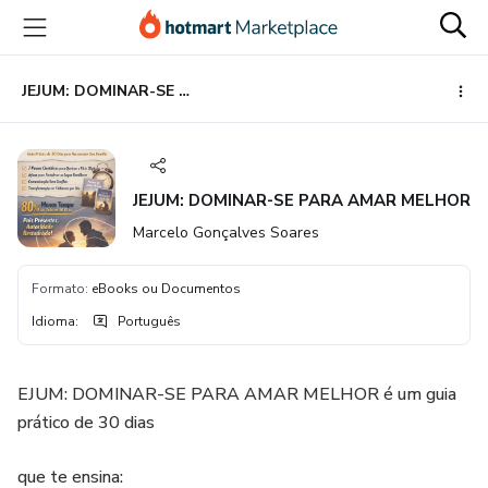
Ir
Ir
Ir
para
para
para
o
o
o
conteúdo
pagamento
rodapé
JEJUM: DOMINAR-SE PARA AMAR MELHOR
principal
JEJUM: DOMINAR-SE PARA AMAR MELHOR
Marcelo Gonçalves Soares
Formato
:
eBooks ou Documentos
Idioma
:
Português
EJUM: DOMINAR-SE PARA AMAR MELHOR é um guia
prático de 30 dias
que te ensina: