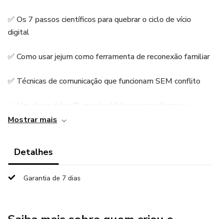
✅ Os 7 passos científicos para quebrar o ciclo de vício
digital
✅ Como usar jejum como ferramenta de reconexão familiar
✅ Técnicas de comunicação que funcionam SEM conflito
✅ Um plano diário (5 minutos/dia) para transformar a
relação
Mostrar mais
✅ Bônus: Planner de Jejum 30 Dias + Guia de Reflexão
Detalhes
Pai/Filho
Garantia de 7 dias
Resultado esperado: Redução de 80% no tempo de tela
em 30 dias.
Reconexão genuína com seu filho.