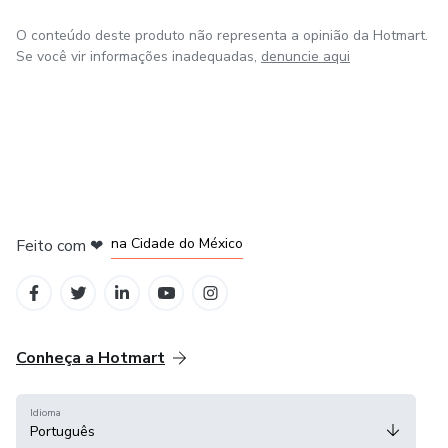
O conteúdo deste produto não representa a opinião da Hotmart.
Se você vir informações inadequadas,
denuncie aqui
em Bogotá
em Amsterdam
em Madrid
na Cidade do México
Feito com
❤
em Belo Horizonte
Conheça a Hotmart
Idioma
Português