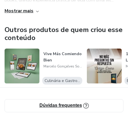
books, unindo experiência prática de vida com uma vis...
Mostrar mais
Outros produtos de quem criou esse
conteúdo
Vive Más Comiendo
1
Bien
L
Marcelo Gonçalves Soares
Culinária e Gastronomia
Dúvidas frequentes