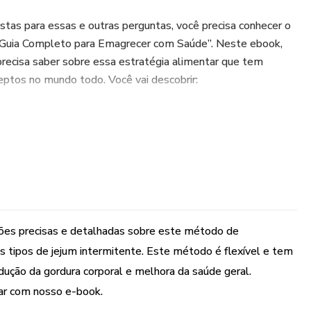
tas para essas e outras perguntas, você precisa conhecer o
 Guia Completo para Emagrecer com Saúde”. Neste ebook,
precisa saber sobre essa estratégia alimentar que tem
ptos no mundo todo. Você vai descobrir:
e e como ele funciona no organismo
s de jejum intermitente e como escolher o melhor para você
ejum intermitente para a saúde, o emagrecimento, a
 doenças
ões precisas e detalhadas sobre este método de
ente de forma segura, respeitando as suas necessidades e
es tipos de jejum intermitente. Este método é flexível e tem
edução da gordura corporal e melhora da saúde geral.
 alimentação para potencializar os resultados do jejum
ar com nosso e-book.