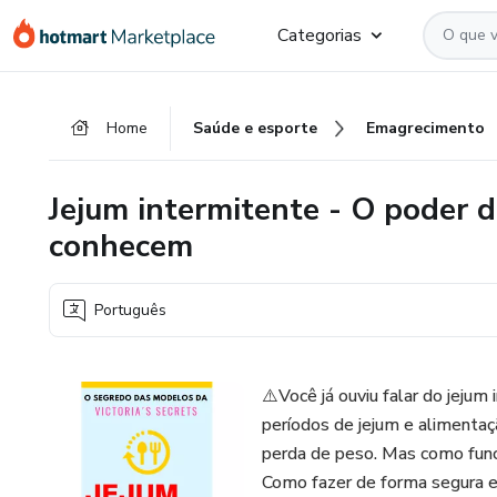
Ir
Ir
Ir
Categorias
para
para
para
o
o
o
conteúdo
pagamento
rodapé
Home
Saúde e esporte
Emagrecimento
principal
Jejum intermitente - O poder 
conhecem
Português
⚠️Você já ouviu falar do jeju
períodos de jejum e alimentaç
perda de peso. Mas como funci
Como fazer de forma segura e