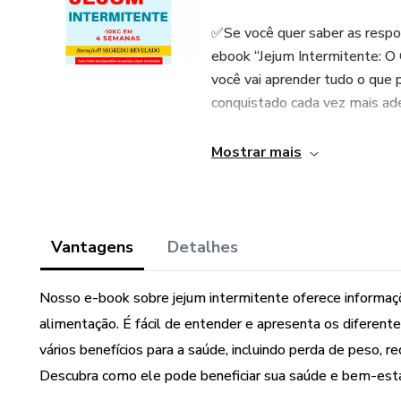
✅Se você quer saber as respos
ebook “Jejum Intermitente: O
você vai aprender tudo o que 
conquistado cada vez mais ade
✅O que é o jejum intermitent
Mostrar mais
✅Quais são os principais tipo
✅Quais são os benefícios do j
Vantagens
Detalhes
longevidade e a prevenção de
Nosso e-book sobre jejum intermitente oferece informaç
✅Como fazer o jejum intermit
alimentação. É fácil de entender e apresenta os diferent
limites
vários benefícios para a saúde, incluindo perda de peso, r
✅O que comer nos períodos de
Descubra como ele pode beneficiar sua saúde e bem-est
intermitente