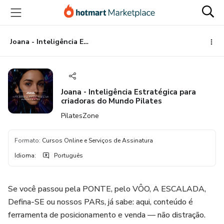
Ir
Ir
Ir
para
para
para
o
o
o
conteúdo
pagamento
rodapé
Joana - Inteligência Estratégica para criadoras do Mundo Pilates
principal
Joana - Inteligência Estratégica para
criadoras do Mundo Pilates
PilatesZone
Formato
:
Cursos Online e Serviços de Assinatura
Idioma
:
Português
Se você passou pela PONTE, pelo VÔO, A ESCALADA,
Defina-SE ou nossos PARs, já sabe: aqui, conteúdo é
ferramenta de posicionamento e venda — não distração.