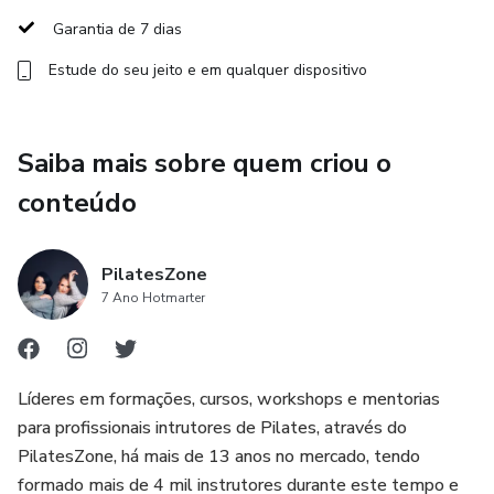
Garantia de 7 dias
✅ Criar sequências de conteúdo para lançamento
Estude do seu jeito e em qualquer dispositivo
✅ Roteirizar aulas, reels, carrosséis, stories, e e-mails
✅ Pedir ajuda para planejar e estruturar ideias soltas
Saiba mais sobre quem criou o
conteúdo
✅ Refinar seu posicionamento na prática
✅ Transformar metas em campanhas de verdade
PilatesZone
7 Ano Hotmarter
Tudo isso com a linguagem, o ritmo e a profundidade de
quem vive o mundo Pilates.
Líderes em formações, cursos, workshops e mentorias
O QUE VOCÊ RECEBE:
para profissionais intrutores de Pilates, através do
PilatesZone, há mais de 13 anos no mercado, tendo
- Acesso por 6 meses à Joana (interface exclusiva via
formado mais de 4 mil instrutores durante este tempo e
ChatGPT)