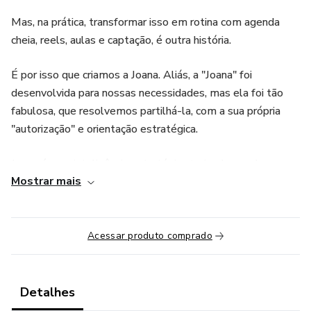
Mas, na prática, transformar isso em rotina com agenda
cheia, reels, aulas e captação, é outra história.
É por isso que criamos a Joana. Aliás, a "Joana" foi
desenvolvida para nossas necessidades, mas ela foi tão
fabulosa, que resolvemos partilhá-la, com a sua própria
"autorização" e orientação estratégica.
Joana é uma inteligência estratégica treinada com base em
Mostrar mais
tudo o que você aprendeu (ou poderá aprender) com a
gente.
Ela não só te ajuda a criar conteúdo — ela desenvolve
Acessar produto comprado
estratégias completas de comunicação, adaptadas ao seu
momento.
Detalhes
Com ela, você pode: