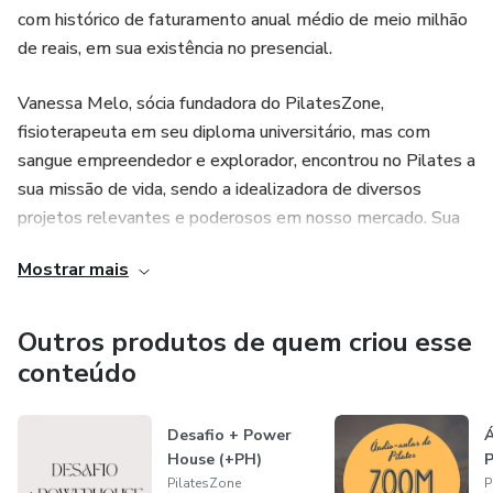
com histórico de faturamento anual médio de meio milhão
de reais, em sua existência no presencial.
- Interação ilimitada, 24h/dia
Vanessa Melo, sócia fundadora do PilatesZone,
- Personalização conforme seu público, produto e objetivo
fisioterapeuta em seu diploma universitário, mas com
- Uma parceira de criação e execução estratégica
sangue empreendedor e explorador, encontrou no Pilates a
sua missão de vida, sendo a idealizadora de diversos
Joana é sua mente criativa de apoio. Sua social media
projetos relevantes e poderosos em nosso mercado. Sua
estratégica.
grande bagagem vem de anos vivendo no exterior, além de
Mostrar mais
bons 6 dígitos investidos em cursos e imersões na área de
Sua parceira para transformar ideias em conteúdo e
empreendedorismo, marketing digital e mentorias em
conteúdo em resultado.
posicionamento digital.
Outros produtos de quem criou esse
conteúdo
Se você já está no caminho com a gente…
Lara Pacheco, fisioterapeuta, mestre em saúde mental
pela Universidade do Porto, guia de desenvolvimento
Desafio + Power
Á
Agora é hora de escalar com estratégia e leveza.
pessoal de um grupo de mulheres que se transformou
House (+PH)
P
através do ritual matinal. Idealizadora de projetos fortes e
PilatesZone
P