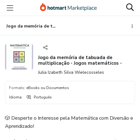
Ir
Ir
Ir
para
para
para
o
o
o
conteúdo
pagamento
rodapé
Jogo da memória de tabuada de multiplicação - Jogos matemáticos -
principal
Jogo da memória de tabuada de
multiplicação - Jogos matemáticos -
Julia Izabeth Silva Wielecosseles
Formato
:
eBooks ou Documentos
Idioma
:
Português
🎲 Desperte o Interesse pela Matemática com Diversão e
Aprendizado!