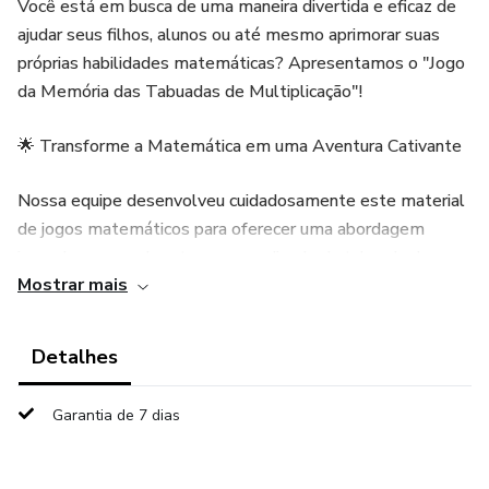
Você está em busca de uma maneira divertida e eficaz de
ajudar seus filhos, alunos ou até mesmo aprimorar suas
próprias habilidades matemáticas? Apresentamos o "Jogo
da Memória das Tabuadas de Multiplicação"!
🌟 Transforme a Matemática em uma Aventura Cativante
Nossa equipe desenvolveu cuidadosamente este material
de jogos matemáticos para oferecer uma abordagem
inovadora e envolvente ao aprendizado da tabuada de
Mostrar mais
multiplicação do 1 ao 10. Adequado para crianças em idade
escolar, estudantes em processo de reforço ou qualquer
pessoa que deseje aprimorar suas habilidades numéricas,
Detalhes
este jogo proporciona uma experiência de aprendizado
repleta de diversão e desafios estimulantes.
Garantia de 7 dias
🧠 Benefícios do Jogo da Memória: