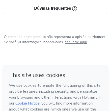
Dúvidas frequentes
O conteúdo deste produto não representa a opinião da Hotmart.
Se você vir informações inadequadas,
denuncie aqui
em Bogotá
em Amsterdam
em Madrid
na Cidade do México
Feito com
❤
em Belo Horizonte