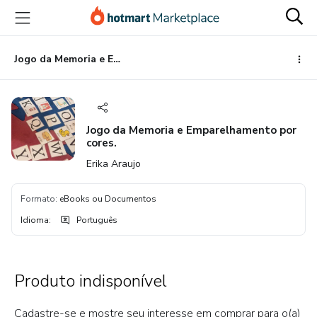
Ir
Ir
Ir
para
para
para
o
o
o
conteúdo
pagamento
rodapé
Jogo da Memoria e Emparelhamento por cores.
principal
Jogo da Memoria e Emparelhamento por
cores.
Erika Araujo
Formato
:
eBooks ou Documentos
Idioma
:
Português
Produto indisponível
Cadastre-se e mostre seu interesse em comprar para o(a)