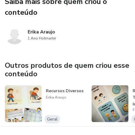
Saiba mais sobre quem criou o
conteúdo
Erika Araujo
1 Ano Hotmarter
Outros produtos de quem criou esse
conteúdo
Recursos Diversos
R
T
Erika Araujo
I
E
I
I
Geral