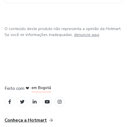
O conteúdo deste produto não representa a opinião da Hotmart.
Se você vir informações inadequadas,
denuncie aqui
em Amsterdam
em Madrid
em Bogotá
Feito com
❤
em Belo Horizonte
na Cidade do México
Conheça a Hotmart