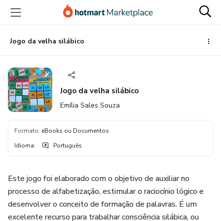
Ir
Ir
Ir
para
para
para
o
o
o
conteúdo
pagamento
rodapé
Jogo da velha silábico
principal
Jogo da velha silábico
Emília Sales Souza
Formato
:
eBooks ou Documentos
Idioma
:
Português
Este jogo foi elaborado com o objetivo de auxiliar no
processo de alfabetização, estimular o raciocínio lógico e
desenvolver o conceito de formação de palavras. É um
excelente recurso para trabalhar consciência silábica, ou