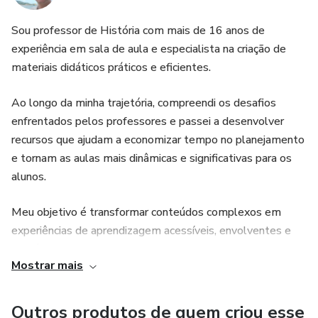
Divirta-se com amigos e familiares enquanto se tornam
Sou professor de História com mais de 16 anos de
verdadeiros detetives das fontes históricas!
experiência em sala de aula e especialista na criação de
materiais didáticos práticos e eficientes.
Garanta seu jogo agora e embarque em uma jornada única
pelo tempo!
Ao longo da minha trajetória, compreendi os desafios
enfrentados pelos professores e passei a desenvolver
👉 Clique abaixo para adquirir seu jogo e começar a
recursos que ajudam a economizar tempo no planejamento
desvendar os mistérios históricos! 👈
e tornam as aulas mais dinâmicas e significativas para os
alunos.
Meu objetivo é transformar conteúdos complexos em
experiências de aprendizagem acessíveis, envolventes e
aplicáveis ao cotidiano escolar.
Mostrar mais
Prof. Me. Wesllen Marques
Outros produtos de quem criou esse