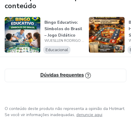
conteúdo
Bingo Educativo:
B
Símbolos do Brasil
H
– Jogo Didático
S
WUESLLEN RODRIGO MARQUES
para Ens...
M
Educacional
Dúvidas frequentes
O conteúdo deste produto não representa a opinião da Hotmart.
Se você vir informações inadequadas,
denuncie aqui