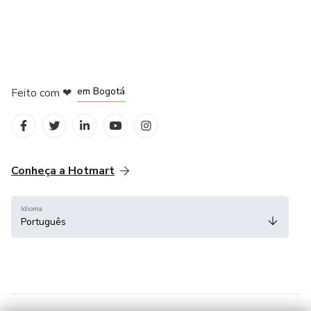
em Amsterdam
em Madrid
em Bogotá
Feito com
❤
em Belo Horizonte
na Cidade do México
Conheça a Hotmart
Idioma
Português