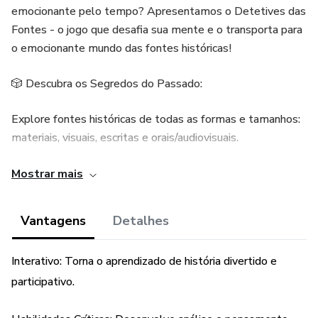
emocionante pelo tempo? Apresentamos o Detetives das
Fontes - o jogo que desafia sua mente e o transporta para
o emocionante mundo das fontes históricas!
🎲 Descubra os Segredos do Passado:
Explore fontes históricas de todas as formas e tamanhos:
materiais, visuais, escritas e orais/audiovisuais.
Desenvolva suas habilidades de detetive enquanto decifra
Mostrar mais
pistas e desvenda mistérios do passado!
Vantagens
Detalhes
💡 Enigmas Históricos Esperam por Você:
Interativo: Torna o aprendizado de história divertido e
Analise cada fonte cuidadosamente e descubra seu
segredo oculto.
participativo.
Aprenda sobre diferentes períodos históricos de uma