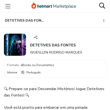
Ir
Ir
Ir
para
para
para
o
o
o
conteúdo
pagamento
rodapé
DETETIVES DAS FONTES
principal
DETETIVES DAS FONTES
WUESLLEN RODRIGO MARQUES
Formato
:
eBooks ou Documentos
Idioma
:
Português
🔍 Prepare-se para Desvendar Mistérios! Jogue Detetives
das Fontes! 🔍
Você está pronto para embarcar em uma jornada