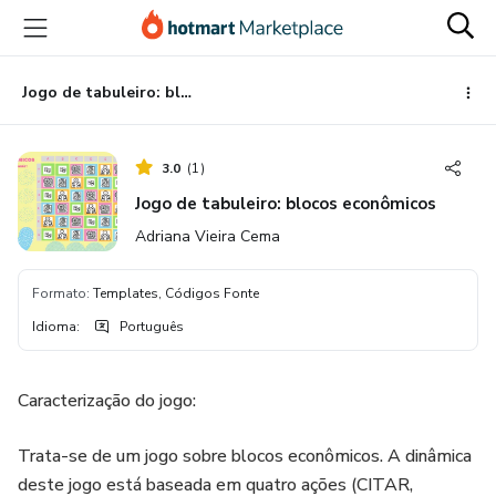
Ir
Ir
Ir
para
para
para
o
o
o
conteúdo
pagamento
rodapé
Jogo de tabuleiro: blocos econômicos
principal
3.0
(
1
)
Jogo de tabuleiro: blocos econômicos
Adriana Vieira Cema
Formato
:
Templates, Códigos Fonte
Idioma
:
Português
Caracterização do jogo:
Trata-se de um jogo sobre blocos econômicos. A dinâmica
deste jogo está baseada em quatro ações (CITAR,