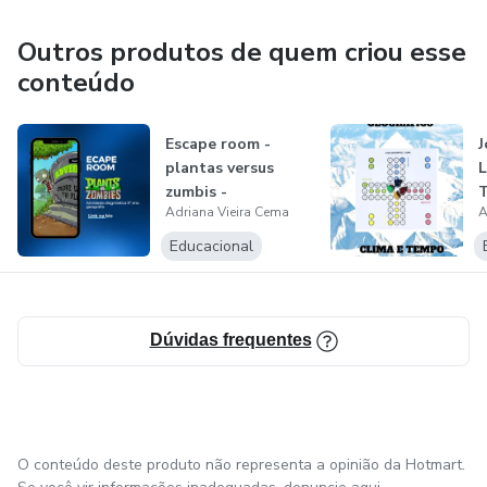
Outros produtos de quem criou esse
conteúdo
Escape room -
J
plantas versus
L
zumbis -
T
Adriana Vieira Cema
A
diagnóstico 9 ano -
ge...
Educacional
Dúvidas frequentes
O conteúdo deste produto não representa a opinião da Hotmart.