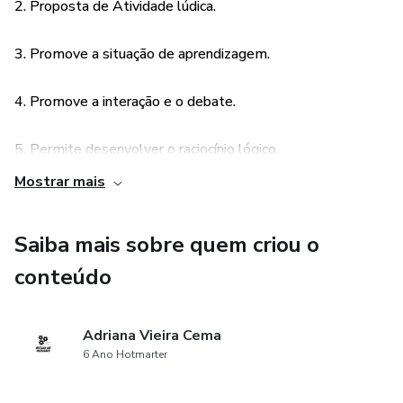
2. Proposta de Atividade lúdica.
3. Promove a situação de aprendizagem.
4. Promove a interação e o debate.
5. Permite desenvolver o raciocínio lógico.
Mostrar mais
6. Proposta de avaliação alternativa.
Saiba mais sobre quem criou o
7. Torna a aula mais dinâmica, atrativa e divertida.
conteúdo
8. Permite a compreensão e contextualização do
conteúdo.
Adriana Vieira Cema
6 Ano Hotmarter
9. Possibilita ao aluno: classificar, caracterizar, comparar,
identificar, localizar e avaliar os conceitos do conteúdo.