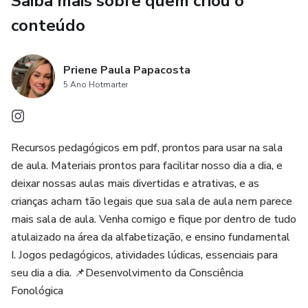
Saiba mais sobre quem criou o
📦 Contém:
conteúdo
🎨 1 Prancha Stop Colorida;
Priene Paula Papacosta
🖍️ 1 Prancha Stop para Colorir (ideal para personalizar e
5 Ano Hotmarter
deixar a atividade ainda mais divertida);
🎲 Fichas para sorteio dos números (de 3 a 15);
Recursos pedagógicos em pdf, prontos para usar na sala
de aula. Materiais prontos para facilitar nosso dia a dia, e
📦 Caixinha para sorteio para tornar o jogo dinâmico e
deixar nossas aulas mais divertidas e atrativas, e as
envolvente!
crianças acham tão legais que sua sala de aula nem parece
mais sala de aula. Venha comigo e fique por dentro de tudo
📐 Os resultados das operações variam entre 0 e 30,
atulaizado na área da alfabetização, e ensino fundamental
tornando o jogo acessível e desafiador ao mesmo tempo!
I. Jogos pedagógicos, atividades lúdicas, essenciais para
seu dia a dia. 📌Desenvolvimento da Consciência
🌈 Perfeito para usar em sala de aula, reforço escolar ou
Fonológica
em casa, incentivando o aprendizado com diversão e