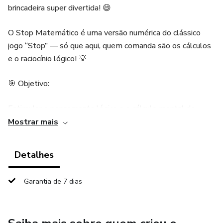
brincadeira super divertida! 😄
O Stop Matemático é uma versão numérica do clássico
jogo “Stop” — só que aqui, quem comanda são os cálculos
e o raciocínio lógico! 💡
🎯 Objetivo:
Estimular o pensamento lógico e o cálculo mental de
forma prazerosa, ajudando os alunos a:
Mostrar mais
➕ Identificar as operações de adição, subtração e
Detalhes
multiplicação;
Garantia de 7 dias
🔢 Trabalhar com antecessor e sucessor;
💭 Desenvolver raciocínio rápido e concentração!