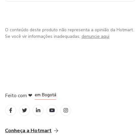
O conteúdo deste produto não representa a opinião da Hotmart.
Se você vir informações inadequadas,
denuncie aqui
em Amsterdam
em Madrid
em Bogotá
Feito com
❤
em Belo Horizonte
na Cidade do México
Conheça a Hotmart