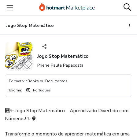
Ir
Ir
Ir
para
para
para
o
o
o
conteúdo
pagamento
rodapé
Jogo Stop Matemático
principal
Jogo Stop Matemático
Priene Paula Papacosta
Formato
:
eBooks ou Documentos
Idioma
:
Português
🧮✨ Jogo Stop Matemático – Aprendizado Divertido com
Números! ✨🧠
Transforme o momento de aprender matemática em uma