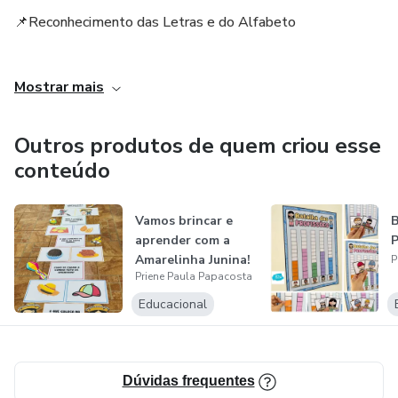
criatividade!
📌Reconhecimento das Letras e do Alfabeto
👉 Garanta já o seu Stop Matemático e veja a turma se
📌Desenvolvimento da Identidade e Autoestima
apaixonar por aprender! 🧠💛
Mostrar mais
📌Aprimoramento da Coordenação Motora Fina
Outros produtos de quem criou esse
📌Introdução à Ortografia
conteúdo
📌Estímulo à Interação Social
Vamos brincar e
aprender com a
📌Facilitação da Memorização
Amarelinha Junina!
P
Priene Paula Papacosta
📌Promoção da Autonomia
Educacional
Dúvidas frequentes