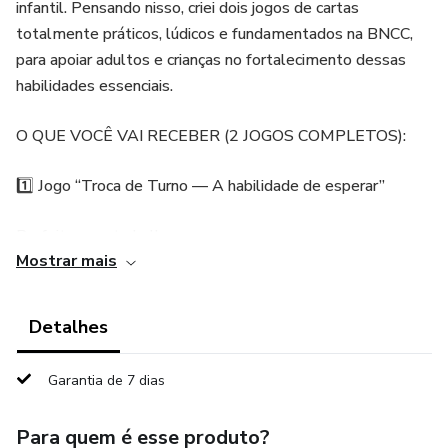
infantil. Pensando nisso, criei dois jogos de cartas
totalmente práticos, lúdicos e fundamentados na BNCC,
para apoiar adultos e crianças no fortalecimento dessas
habilidades essenciais.
O QUE VOCÊ VAI RECEBER (2 JOGOS COMPLETOS):
1️⃣ Jogo “Troca de Turno — A habilidade de esperar”
Perfeito para trabalhar:
Mostrar mais
✔ Esperar a vez
Detalhes
✔ Controlar impulsos
Garantia de 7 dias
✔ Participar de jogos e conversas de forma adequada
Para quem é esse produto?
✔ Promover autorregulação emocional