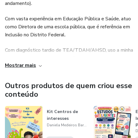
andamento).
✔ Expressar sentimentos
Com vasta experiência em Educação Pública e Saúde, atuo
✔ Resolver conflitos
como Diretora de uma escola pública, que é referência em
Inclusão no Distrito Federal.
✔ Reconhecer emoções
Com diagnóstico tardio de TEA/TDAH/AHSD, uso a minha
✔ Tomar decisões mais adequadas no dia a dia
própria condição de neurodivergência - somada a anos de
Mostrar mais
estudos - para tornar a Inclusão efetiva, acolhedora e
Cada carta apresenta situações reais vividas por crianças,
humanizada, com práticas baseadas em evidências
permitindo que elas pratiquem comportamentos sociais
científicas.
positivos enquanto desenvolvem empatia e autocontrole.
Outros produtos de quem criou esse
conteúdo
Presto consultorias em Inclusão, Educação Inclusiva,
PARA QUEM É INDICADO?
Educação Infantil a profissionais de Educação e Saúde.
Kit Centros de
E
Realizo treinamento parental a familiares e cuidadores de
Este material é indicado para:
interesses
I
PcD’s.
P
Daniela Medeiros Barbosa Carvalho
Professores e gestores escolares
T
Além disso, atuo como palestrante em ambientes