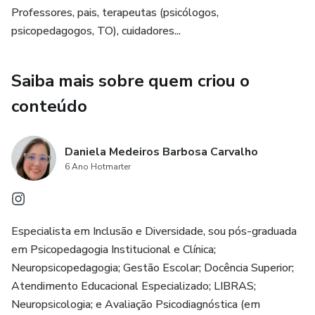
Professores, pais, terapeutas (psicólogos,
✔ Reduzir conflitos entre crianças
psicopedagogos, TO), cuidadores...
As cartas trazem situações do cotidiano que ajudam a
Saiba mais sobre quem criou o
criança a entender quando é sua vez de falar, brincar,
participar e interagir, tudo de forma leve e concreta.
conteúdo
2️⃣ Jogo “Habilidades Sociais — Convivência e
Comunicação”
Daniela Medeiros Barbosa Carvalho
6 Ano Hotmarter
Criado para estimular:
✔ Compartilhar
Especialista em Inclusão e Diversidade, sou pós-graduada
em Psicopedagogia Institucional e Clínica;
✔ Cooperar
Neuropsicopedagogia; Gestão Escolar; Docência Superior;
Atendimento Educacional Especializado; LIBRAS;
✔ Pedir ajuda
Neuropsicologia; e Avaliação Psicodiagnóstica (em