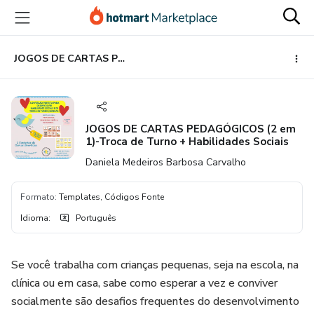
Ir
Ir
Ir
para
para
para
o
o
o
conteúdo
pagamento
rodapé
JOGOS DE CARTAS PEDAGÓGICOS (2 em 1)-Troca de Turno + Habilidades Sociais
principal
JOGOS DE CARTAS PEDAGÓGICOS (2 em
1)-Troca de Turno + Habilidades Sociais
Daniela Medeiros Barbosa Carvalho
Formato
:
Templates, Códigos Fonte
Idioma
:
Português
Se você trabalha com crianças pequenas, seja na escola, na
clínica ou em casa, sabe como esperar a vez e conviver
socialmente são desafios frequentes do desenvolvimento