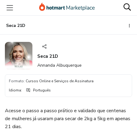
Ir
Ir
Ir
para
para
para
o
o
o
conteúdo
pagamento
rodapé
Seca 21D
principal
Seca 21D
Annanda Albuquerque
Formato
:
Cursos Online e Serviços de Assinatura
Idioma
:
Português
Acesse o passo a passo prático e validado que centenas
de mulheres já usaram para secar de 2kg a 5kg em apenas
21 dias.