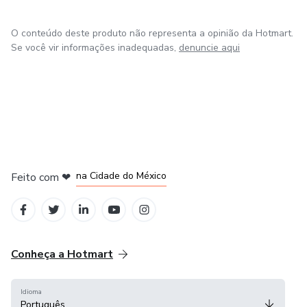
O conteúdo deste produto não representa a opinião da Hotmart.
Se você vir informações inadequadas,
denuncie aqui
em Bogotá
em Amsterdam
em Madrid
na Cidade do México
Feito com
❤
em Belo Horizonte
Conheça a Hotmart
Idioma
Português