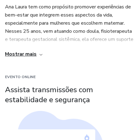
Ana Laura tem como propósito promover experiências de
bem-estar que integrem esses aspectos da vida,
especialmente para mulheres que escolhem maternar.
Nesses 25 anos, vem atuando como doula, fisioterapeuta
e terapeuta gestacional sistêmica, ela oferece um suporte
completo, cuidando da mulher além do físico e auxiliando
Mostrar mais
na diminuição das dores físicas e emocionais durante esse
período tão especial da vida da mulher.
EVENTO ONLINE
Escritora, mentora e empresária, com vasta experiência
clinica, guia mulheres em mentorias individuais e no
Assista transmissões com
atendimento no grupo Resgate sua Luz. Criadora dos
estabilidade e segurança
florais sistêmicos e do Método Comfort Mommy para
profissionais de saúde, tem alunas e pacientes ao redor do
mundo.
Seu trabalho visa trazer leveza para a vida das mulheres,