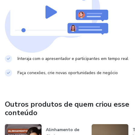
proporcionando um direcionamento que as apoie em sua
jornada de maternidade.
Interaja com o apresentador e participantes em tempo real
Faça conexões, crie novas oportunidades de negócio
Outros produtos de quem criou esse
conteúdo
Alinhamento de
T