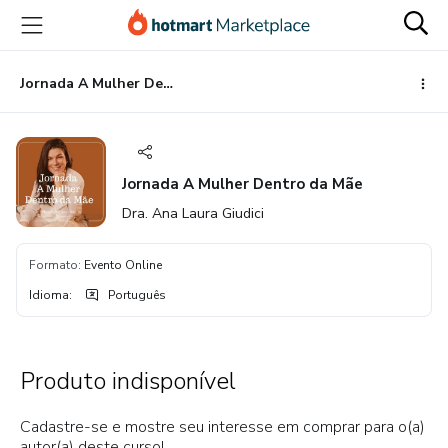
Ir
Ir
Ir
para
para
para
o
o
o
conteúdo
pagamento
rodapé
Jornada A Mulher Dentro da Mãe
principal
Jornada A Mulher Dentro da Mãe
Dra. Ana Laura Giudici
Formato
:
Evento Online
Idioma
:
Português
Produto indisponível
Cadastre-se e mostre seu interesse em comprar para o(a)
autor(a) deste curso!