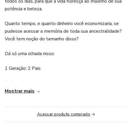
todos os dias, para que a vida floresça ao máximo de sua
potência e beleza.
Quanto tempo, e quanto dinheiro você economizaria, se
pudesse acessar a memória de toda sua ancestralidade?
Você tem noção do tamanho disso?
Dá só uma olhada nisso:
1 Geração: 2 Pais
2 Geração: 4 Avós
Mostrar mais
3 Geração: 8 Bisavós
4 Geração: 16 Tataravós
Acessar produto comprado
10 Geração: 1024 Deca-avós