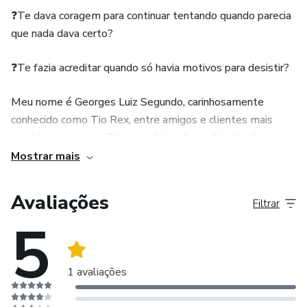
❓Te dava coragem para continuar tentando quando parecia
que nada dava certo?
❓Te fazia acreditar quando só havia motivos para desistir?
Meu nome é Georges Luiz Segundo, carinhosamente
conhecido como Tio Rex, entre amigos e clientes mais
queridos, criador da Técnica e Filosofia de Facilitação do
Ser Fractal-Holográfico e da Astrologia Holoterapêutica,
Mostrar mais
especialista na síntese prática e filosófica dos saberes de:
Avaliações
Filtrar
✅ Constelações Familiares de Bert Hellinger, ✅ Psicologia
5
Profunda de Carl G. Jung, ✅ Processos Verbais d’O Velho,
✅ Desprogramação, Neurobiológica de Douglas Rodrigues
e Rodrigo Dantas, ✅ O Toque de Midas de Tarusha Suêde,
1 avaliações
✅ Astrologia Humanística de Dane Rudhyar, ✅ Tarot
Terapêutico de Veet Pramad