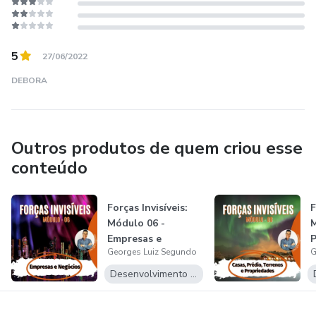
5
27/06/2022
DEBORA
Outros produtos de quem criou esse
conteúdo
Forças Invisíveis:
F
Módulo 06 -
M
Empresas e
P
Georges Luiz Segundo
G
Negócios
P
Desenvolvimento Pessoal