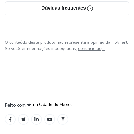
Dúvidas frequentes
O conteúdo deste produto não representa a opinião da Hotmart.
Se você vir informações inadequadas,
denuncie aqui
em Bogotá
em Amsterdam
em Madrid
na Cidade do México
Feito com
❤
em Belo Horizonte