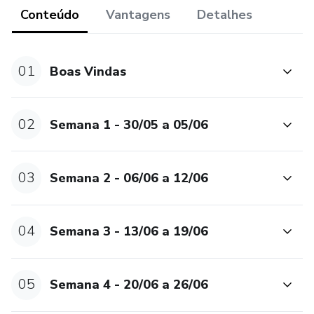
Conteúdo
Vantagens
Detalhes
20 Geração: 1.048.576 Icos-avós
30 Geração: 1.073.741.824 Triconta-avós (1 Bilhão de
01
Boas Vindas
Avós)
40 Gerações: 1 Trilhão de Tetraconta-avós
02
Semana 1 - 30/05 a 05/06
Você se permite viver a prática de receber a sua
ancestralidade por 28 dias seguidos e se abrir para as
03
Semana 2 - 06/06 a 12/06
infinitas possibilidades que ela oferece?
04
Semana 3 - 13/06 a 19/06
05
Semana 4 - 20/06 a 26/06