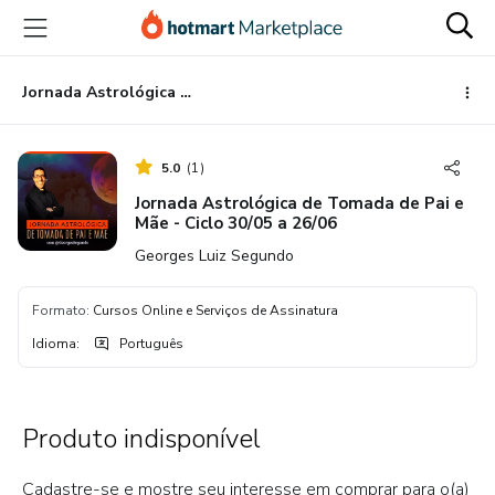
Ir
Ir
Ir
para
para
para
o
o
o
conteúdo
pagamento
rodapé
Jornada Astrológica de Tomada de Pai e Mãe - Ciclo 30/05 a 26/06
principal
5.0
(
1
)
Jornada Astrológica de Tomada de Pai e
Mãe - Ciclo 30/05 a 26/06
Georges Luiz Segundo
Formato
:
Cursos Online e Serviços de Assinatura
Idioma
:
Português
Produto indisponível
Cadastre-se e mostre seu interesse em comprar para o(a)