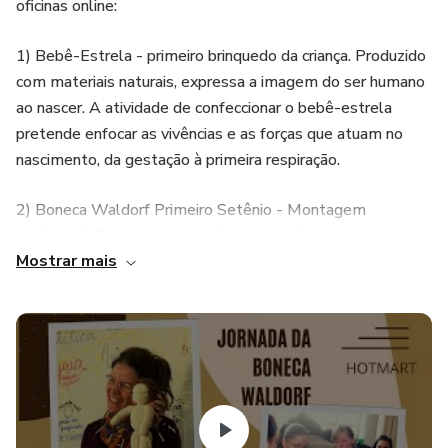
oficinas online:
1) Bebê-Estrela - primeiro brinquedo da criança. Produzido
com materiais naturais, expressa a imagem do ser humano
ao nascer. A atividade de confeccionar o bebê-estrela
pretende enfocar as vivências e as forças que atuam no
nascimento, da gestação à primeira respiração.
2) Boneca Waldorf Primeiro Setênio - Montagem
tradicional. Enquanto construímos nossa boneca, entramos
Mostrar mais
em contato com a concepção estética Waldorf e
conceituamos o brinquedo e sua adequação ao brincar e à
criança.
A oficina possibilita o contato com a educação steineriana
(Pedagogia Waldorf), uma educação que enfatiza de igual
maneira o pensar, o sentir e o querer.