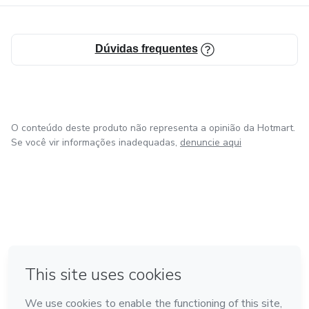
Dúvidas frequentes
O conteúdo deste produto não representa a opinião da Hotmart.
Se você vir informações inadequadas,
denuncie aqui
em Amsterdam
em Madrid
em Bogotá
Feito com
❤
em Belo Horizonte
na Cidade do México