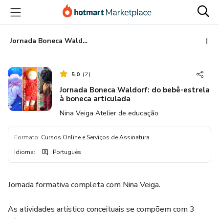
Ir
Ir
Ir
para
para
para
o
o
o
conteúdo
pagamento
rodapé
Jornada Boneca Waldorf: do bebê-estrela à boneca articulada
principal
5.0
(
2
)
Jornada Boneca Waldorf: do bebê-estrela
à boneca articulada
Nina Veiga Atelier de educação
Formato
:
Cursos Online e Serviços de Assinatura
Idioma
:
Português
Jornada formativa completa com Nina Veiga.
As atividades artístico conceituais se compõem com 3