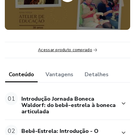
3) Boneca Waldorf Segundo Setênio - Montagem
articulada. A boneca com articulação aramada, rosto
esculpido com nariz e propostas sofisticadas para a
tecelagem do cabelo. Amplia o conhecimento da estética
Waldorf do brinquedo.
Acessar produto comprado
Conteúdo
Vantagens
Detalhes
01
Introdução Jornada Boneca
Waldorf: do bebê-estrela à boneca
articulada
02
Bebê-Estrela: Introdução - O