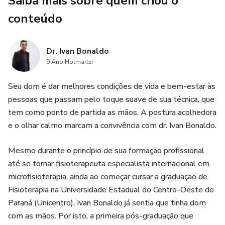
Saiba mais sobre quem criou o
🎯 Você vai conquistar:
conteúdo
✔️ Mais segurança para se posicionar como terapeuta, com
clareza e verdade
Dr. Ivan Bonaldo
9 Ano Hotmarter
✔️ Uma nova relação com sua trajetória, sem cobrança ou
Seu dom é dar melhores condições de vida e bem-estar às
comparação
pessoas que passam pelo toque suave de sua técnica, que
tem como ponto de partida as mãos. A postura acolhedora
✔️ Ferramentas práticas para lidar com os bloqueios que
e o olhar calmo marcam a convivência com dr. Ivan Bonaldo.
impedem seu crescimento
Mesmo durante o princípio de sua formação profissional
🌱 Diferenciais dessa jornada:
até se tornar fisioterapeuta especialista internacional em
✅ Processo emocional estruturado com começo, meio e
microfisioterapia, ainda ao começar cursar a graduação de
continuidade
Fisioterapia na Universidade Estadual do Centro-Oeste do
Paraná (Unicentro), Ivan Bonaldo já sentia que tinha dom
✅ Vivências terapêuticas simbólicas, que integram mente,
com as mãos. Por isto, a primeira pós-graduação que