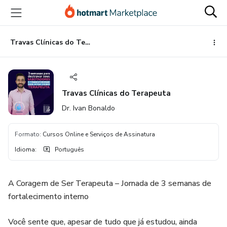
Ir
Ir
Ir
para
para
para
o
o
o
conteúdo
pagamento
rodapé
Travas Clínicas do Terapeuta
principal
Travas Clínicas do Terapeuta
Dr. Ivan Bonaldo
Formato
:
Cursos Online e Serviços de Assinatura
Idioma
:
Português
A Coragem de Ser Terapeuta – Jornada de 3 semanas de
fortalecimento interno
Você sente que, apesar de tudo que já estudou, ainda