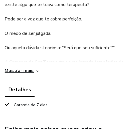
existe algo que te trava como terapeuta?
Pode ser a voz que te cobra perfeição.
O medo de ser julgada.
Ou aquela dúvida silenciosa: "Será que sou suficiente?"
A Coragem de Ser Terapeuta é uma jornada terapêutica de
8 semanas para te ajudar a identificar, acolher e
Mostrar mais
transformar os sabotadores internos que limitam sua
atuação como profissional.
Detalhes
A cada semana, você será guiada em um processo que
Garantia de 7 dias
combina aulas gravadas, exercícios terapêuticos e vivências
ao vivo, trabalhando um sabotador por vez com
profundidade e leveza.