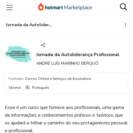
Ir
Ir
Ir
para
para
para
o
o
o
conteúdo
pagamento
rodapé
Jornada da Autoliderança Profissional
principal
Jornada da Autoliderança Profissional
ANDRÉ LUÍS MARINHO BERQUÓ
Formato
:
Cursos Online e Serviços de Assinatura
Idioma
:
Português
Esse é um curso que fornece aos profissionais, uma gama
de informações e conhecimentos práticos e teóricos, que
os ajudará a trilhar o caminho do seu protagonismo pessoal
e profissional.