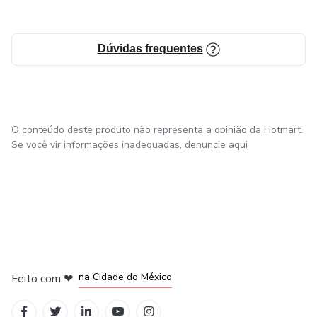
Dúvidas frequentes
O conteúdo deste produto não representa a opinião da Hotmart.
Se você vir informações inadequadas,
denuncie aqui
em Bogotá
em Amsterdam
em Madrid
na Cidade do México
Feito com
❤
em Belo Horizonte