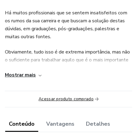
Há muitos profissionais que se sentem insatisfeitos com
os rumos da sua carreira e que buscam a solução destas
dúvidas, em graduações, pós-graduações, palestras e
muitas outras fontes.
Obviamente, tudo isso é de extrema importância, mas não
o suficiente para trabalhar aquilo que é o mais importante
propulsor na carreira de uma pessoa: o poder de liderar a si
Mostrar mais
próprio.
Essa jornada é apenas o primeiro passo para uma carreira
de sucesso, mas com certeza, esses passos serão
Acessar produto comprado
concretos e decisivos.
Conteúdo
Vantagens
Detalhes