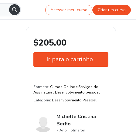
Acessar meu curso
Criar um curso
$205.00
Ir para o carrinho
Garantia de 7 dias
Estude do seu jeito e em qualquer
Formato
:
Cursos Online e Serviços de
dispositivo
Assinatura . Desenvolvimento pessoal
Categoria
:
Desenvolvimento Pessoal
3 aula e 4 hora de conteúdo original
Michelle Cristina
Berfio
7 Ano Hotmarter