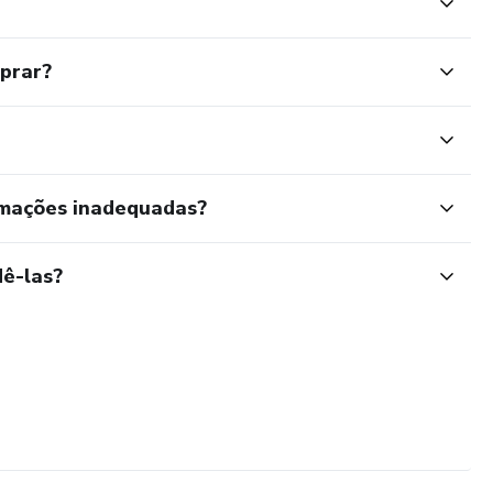
mprar?
rmações inadequadas?
ê-las?