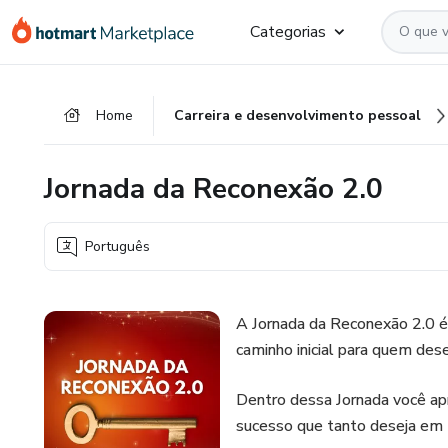
Ir
Ir
Ir
Categorias
para
para
para
o
o
o
conteúdo
pagamento
rodapé
Home
Carreira e desenvolvimento pessoal
principal
Jornada da Reconexão 2.0
Português
A Jornada da Reconexão 2.0 
caminho inicial para quem dese
Dentro dessa Jornada você apr
sucesso que tanto deseja em t