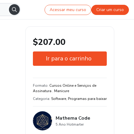
Acessar meu curso
Criar um curso
$207.00
Ir para o carrinho
Garantia de 7 dias
Estude do seu jeito e em qualquer
Formato
:
Cursos Online e Serviços de
dispositivo
Assinatura . Manicure
Categoria
:
Software, Programas para baixar
8 aula e 40 hora de conteúdo original
Mathema Code
5 Ano Hotmarter