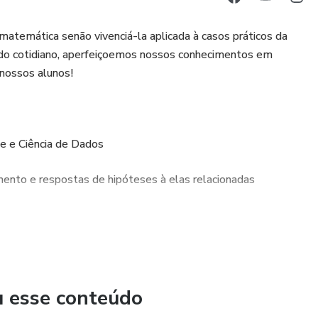
matemática senão vivenciá-la aplicada à casos práticos da
s do cotidiano, aperfeiçoemos nossos conhecimentos em
 nossos alunos!
se e Ciência de Dados
mento e respostas de hipóteses à elas relacionadas
s, Doutores em Ciências de Dados , dando segurança aos
u esse conteúdo