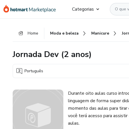
Ir
Ir
Ir
Categorias
para
para
para
o
o
o
conteúdo
pagamento
rodapé
Home
Moda e beleza
Manicure
Jor
principal
Jornada Dev (2 anos)
Português
Durante oito aulas curso intr
linguagem de forma super didá
momento das aulas para tirar 
você terá acesso para assisti
aulas.