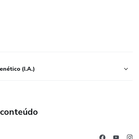
nético (I.A.)
 conteúdo