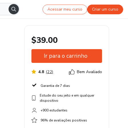
Acessar meu curso
Criar um curso
$39.00
Ir para o carrinho
4.8
(
22
)
Bem Avaliado
Garantia de 7 dias
Estude do seu jeito e em qualquer
dispositivo
+900 estudantes
96% de avaliações positivas