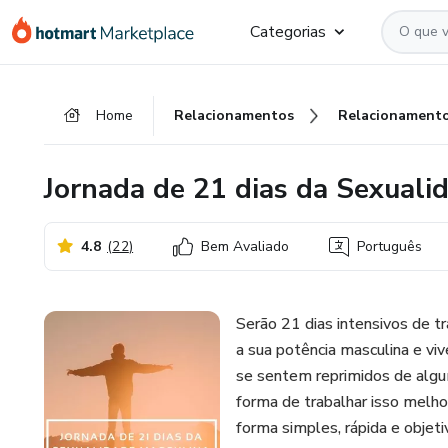
Ir
Ir
Ir
Categorias
para
para
para
o
o
o
conteúdo
pagamento
rodapé
Home
Relacionamentos
Relacionament
principal
Jornada de 21 dias da Sexuali
4.8
(
22
)
Bem Avaliado
Português
Serão 21 dias intensivos de t
a sua potência masculina e v
se sentem reprimidos de alg
forma de trabalhar isso melh
forma simples, rápida e objet