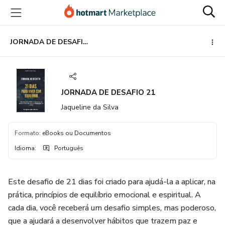
Ir
Ir
Ir
para
para
para
o
o
o
conteúdo
pagamento
rodapé
JORNADA DE DESAFIO 21
principal
JORNADA DE DESAFIO 21
Jaqueline da Silva
Formato
:
eBooks ou Documentos
Idioma
:
Português
Este desafio de 21 dias foi criado para ajudá-la a aplicar, na
prática, princípios de equilíbrio emocional e espiritual. A
cada dia, você receberá um desafio simples, mas poderoso,
que a ajudará a desenvolver hábitos que trazem paz e