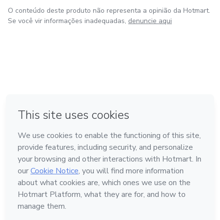
O conteúdo deste produto não representa a opinião da Hotmart.
Se você vir informações inadequadas,
denuncie aqui
em Bogotá
em Amsterdam
em Madrid
na Cidade do México
Feito com
❤
em Belo Horizonte
Conheça a Hotmart
Idioma
Português