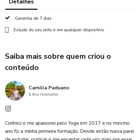
afirmações e reflexões que enriquecerão sua prática e
Detalhes
facilitarão a integração dos aprendizados no seu dia a dia.
Garantia de 7 dias
Todo o conteúdo é 100% online, permitindo que você
Estude do seu jeito e em qualquer dispositivo
participe no seu próprio ritmo.
Não importa se você é um iniciante ou já tem experiência
Saiba mais sobre quem criou o
em meditação, esta jornada foi projetada para todos que
buscam um caminho de autoconhecimento e
conteúdo
transformação.
Camilla Paduano
Venha se conectar com a energia dos chakras e encontre o
6 Ano Hotmarter
equilíbrio e a paz interior que você merece.
Conheci e me apaixonei pelo Yoga em 2017 e no mesmo
ano fiz a minha primeira formação. Desde então nunca parei
de estudar, praticar e me encantar cada vez mais por esse