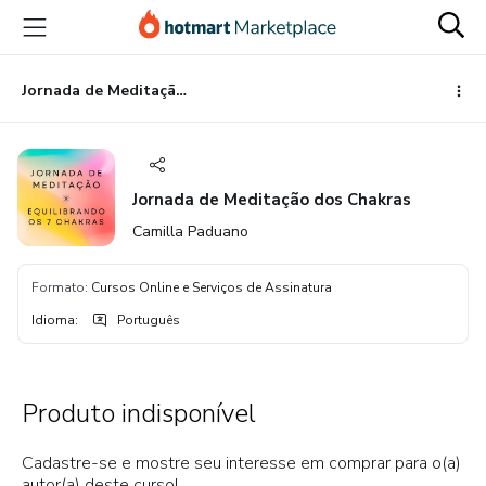
Ir
Ir
Ir
para
para
para
o
o
o
conteúdo
pagamento
rodapé
Jornada de Meditação dos Chakras
principal
Jornada de Meditação dos Chakras
Camilla Paduano
Formato
:
Cursos Online e Serviços de Assinatura
Idioma
:
Português
Produto indisponível
Cadastre-se e mostre seu interesse em comprar para o(a)
autor(a) deste curso!