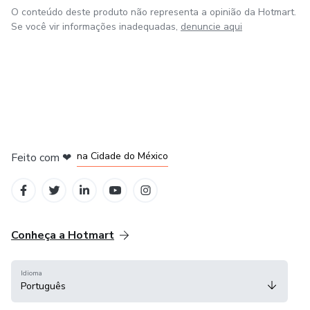
O conteúdo deste produto não representa a opinião da Hotmart.
Se você vir informações inadequadas,
denuncie aqui
em Bogotá
em Amsterdam
em Madrid
na Cidade do México
Feito com
❤
em Belo Horizonte
Conheça a Hotmart
Idioma
Português