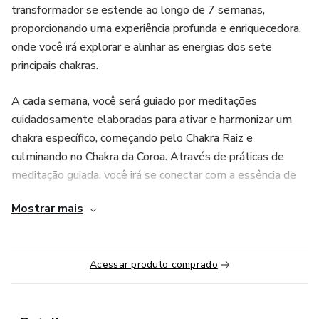
transformador se estende ao longo de 7 semanas,
proporcionando uma experiência profunda e enriquecedora,
onde você irá explorar e alinhar as energias dos sete
principais chakras.
A cada semana, você será guiado por meditações
cuidadosamente elaboradas para ativar e harmonizar um
chakra específico, começando pelo Chakra Raiz e
culminando no Chakra da Coroa. Através de práticas de
meditação guiada, você irá se conectar com a essência de
cada chakra, promovendo segurança, criatividade, poder
Mostrar mais
pessoal, amor, comunicação, intuição e espiritualidade.
Além das meditações, você terá acesso a materiais
Acessar produto comprado
teóricos que aprofundam seu entendimento sobre cada
chakra, proporcionando uma base sólida para sua jornada.
Esses conteúdos complementares incluem textos,