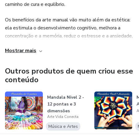
caminho de cura e equilíbrio.
Os benefícios da arte manual vão muito além da estética:
ela estimula o desenvolvimento cognitivo, melhora a
concentração e a memória, reduz o estresse e a ansiedade,
e promove uma profunda sensação de presença e
Mostrar mais
autoconfiança. Ao permitir que a mente desacelere e o
coração se expresse, a arte se torna uma ferramenta
poderosa para o bem-estar emocional e a saúde mental —
Outros produtos de quem criou esse
um convite para reconectar corpo, mente e alma através da
conteúdo
criação.
Mandala Nível 2 -
M
12 pontas e 3
dimensões
A
Arte Vida Conecta
Música e Artes