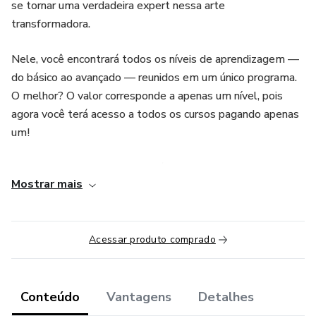
se tornar uma verdadeira expert nessa arte
transformadora.
Nele, você encontrará todos os níveis de aprendizagem —
do básico ao avançado — reunidos em um único programa.
O melhor? O valor corresponde a apenas um nível, pois
agora você terá acesso a todos os cursos pagando apenas
um!
Aproveite essa oportunidade única e tenha ACESSO
Mostrar mais
VITALÍCIO para criar, evoluir e viver da sua arte com
liberdade e propósito.
Acessar produto comprado
Conteúdo
Vantagens
Detalhes