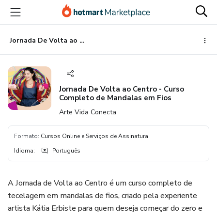
Ir
Ir
Ir
para
para
para
o
o
o
conteúdo
pagamento
rodapé
Jornada De Volta ao Centro - Curso Completo de Mandalas em Fios
principal
Jornada De Volta ao Centro - Curso
Completo de Mandalas em Fios
Arte Vida Conecta
Formato
:
Cursos Online e Serviços de Assinatura
Idioma
:
Português
A Jornada de Volta ao Centro é um curso completo de
tecelagem em mandalas de fios, criado pela experiente
artista Kátia Erbiste para quem deseja começar do zero e