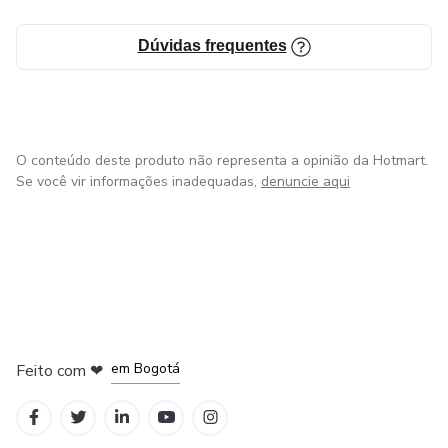
Dúvidas frequentes
O conteúdo deste produto não representa a opinião da Hotmart.
Se você vir informações inadequadas,
denuncie aqui
em Amsterdam
em Madrid
em Bogotá
Feito com
❤
em Belo Horizonte
na Cidade do México