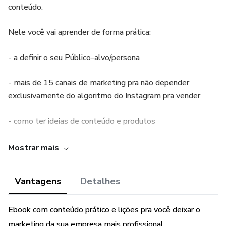
conteúdo.
Nele você vai aprender de forma prática:
- a definir o seu Público-alvo/persona
- mais de 15 canais de marketing pra não depender
exclusivamente do algoritmo do Instagram pra vender
- como ter ideias de conteúdo e produtos
- a planejar e criar conteúdo encantador e que traz
Mostrar mais
resultado para o seu negócio.
Vantagens
Detalhes
“Este produto não garante a obtenção de resultados.
Qualquer referência ao desempenho de uma estratégia não
Ebook com conteúdo prático e lições pra você deixar o
deve ser interpretada como uma garantia de resultados”
marketing da sua empresa mais profissional