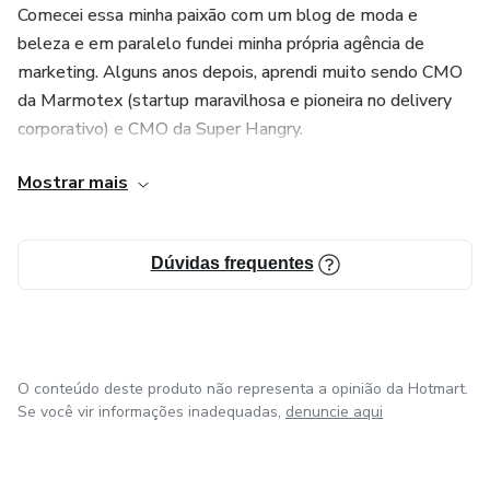
Comecei essa minha paixão com um blog de moda e
beleza e em paralelo fundei minha própria agência de
marketing. Alguns anos depois, aprendi muito sendo CMO
da Marmotex (startup maravilhosa e pioneira no delivery
corporativo) e CMO da Super Hangry.
Mostrar mais
Tenho um projeto de marketing chamado Journey of a Girl
onde eu compartilho a minha jornada e os meus
conhecimentos desses quase 10 anos de aprendizado na
Dúvidas frequentes
prática.
Caso você goste de uma linha do tempo, aí vai:
- (2007 - 2010) Formada em Administração de Empresas
O conteúdo deste produto não representa a opinião da Hotmart.
pelo Mackenzie
Se você vir informações inadequadas,
denuncie aqui
- (2010 - 2012) Trader no Banco Pine