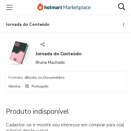
Ir
Ir
Ir
para
para
para
o
o
o
conteúdo
pagamento
rodapé
Jornada do Conteúdo
principal
Jornada do Conteúdo
Bruna Machado
Formato
:
eBooks ou Documentos
Idioma
:
Português
Produto indisponível
Cadastre-se e mostre seu interesse em comprar para o(a)
autor(a) deste curso!