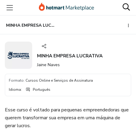
Ir
Ir
Ir
para
para
para
o
o
o
conteúdo
pagamento
rodapé
MINHA EMPRESA LUCRATIVA
principal
MINHA EMPRESA LUCRATIVA
Jaine Naves
Formato
:
Cursos Online e Serviços de Assinatura
Idioma
:
Português
Esse curso é voltado para pequenas empreendedoras que
querem transformar sua empresa em uma máquina de
gerar lucros.