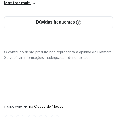
Mostrar mais
finanças pessoais empresarias e sair do sufoco financeiro
para ter uma empesa lucrativa.
Dúvidas frequentes
Fundadora da mentoria empreendedora que lucra , do curso
precificação lucrativa para empreendedoras.
O conteúdo deste produto não representa a opinião da Hotmart.
Se você vir informações inadequadas,
denuncie aqui
em Bogotá
em Amsterdam
em Madrid
na Cidade do México
Feito com
❤
em Belo Horizonte