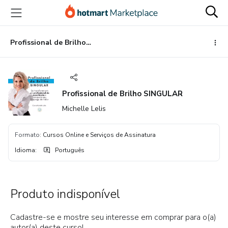
Ir
Ir
Ir
para
para
para
o
o
o
conteúdo
pagamento
rodapé
Profissional de Brilho SINGULAR
principal
Profissional de Brilho SINGULAR
Michelle Lelis
Formato
:
Cursos Online e Serviços de Assinatura
Idioma
:
Português
Produto indisponível
Cadastre-se e mostre seu interesse em comprar para o(a)
autor(a) deste curso!