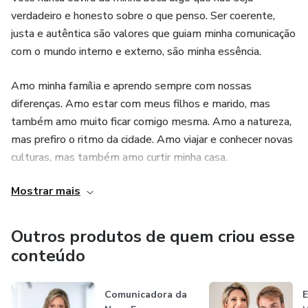
verdadeiro e honesto sobre o que penso. Ser coerente,
justa e autêntica são valores que guiam minha comunicação
com o mundo interno e externo, são minha essência.
Amo minha família e aprendo sempre com nossas
diferenças. Amo estar com meus filhos e marido, mas
também amo muito ficar comigo mesma. Amo a natureza,
mas prefiro o ritmo da cidade. Amo viajar e conhecer novas
culturas, mas também amo curtir minha casa.
Mostrar mais
Sou minha maior prioridade e preciso estar atenta a
exercitar o amor próprio todos os dias. O me time é
fundamental pro meu bem-estar.
Outros produtos de quem criou esse
conteúdo
Desde cedo, eu já vislumbrava um mundo onde a mente, o
corpo, as emoções e o espírito estivessem em harmonia.
Comunicadora da
E
Acredito na energia, na magia e no poder de cocriar a