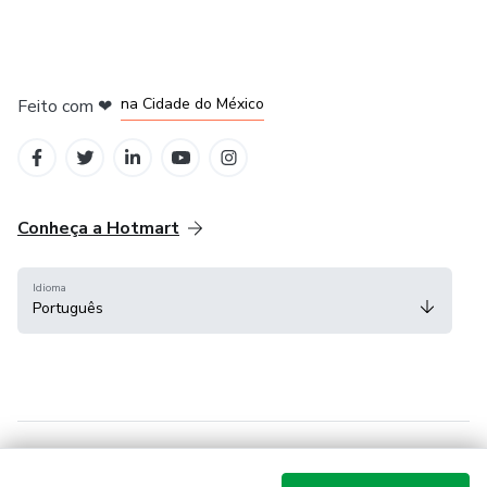
em Bogotá
em Amsterdam
em Madrid
na Cidade do México
Feito com
❤
em Belo Horizonte
Conheça a Hotmart
Idioma
Português
Central de ajuda
Termos
Privacidade
Cookies