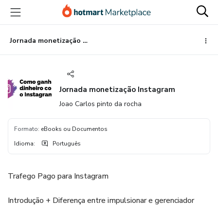
Ir
Ir
Ir
para
para
para
o
o
o
conteúdo
pagamento
rodapé
Jornada monetização Instagram
principal
Jornada monetização Instagram
Joao Carlos pinto da rocha
Formato
:
eBooks ou Documentos
Idioma
:
Português
Trafego Pago para Instagram
Introdução + Diferença entre impulsionar e gerenciador