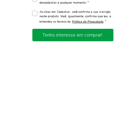
*
descadastrar a qualquer momento.
Ao clicar em Cadastrar, você confirma a sua inscrição
neste produto. Você, igualmente, confirma que leu, e
*
entendeu os termos da
Política de Privacidade
Tenho interesse em comprar!