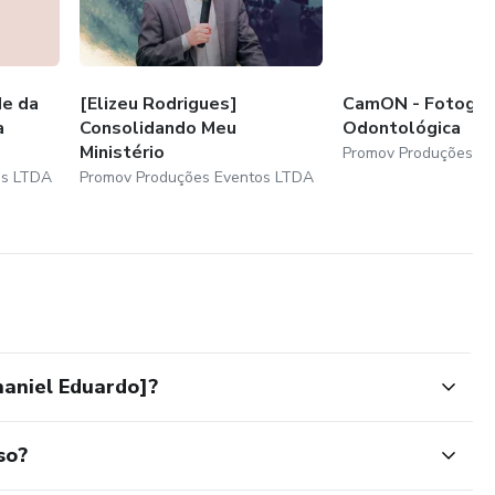
de da
[Elizeu Rodrigues]
CamON - Fotograf
a
Consolidando Meu
Odontológica
Ministério
Promov Produções E
os LTDA
Promov Produções Eventos LTDA
naniel Eduardo]?
so?