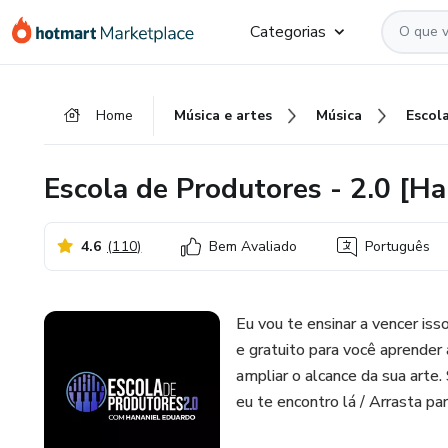
Ir
Ir
Ir
Categorias
para
para
para
o
o
o
conteúdo
pagamento
rodapé
Home
Música e artes
Música
principal
Escola de Produtores - 2.0 [H
4.6
(
110
)
Bem Avaliado
Português
Eu vou te ensinar a vencer 
e gratuito para você aprender
ampliar o alcance da sua arte.
eu te encontro lá / Arrasta pa