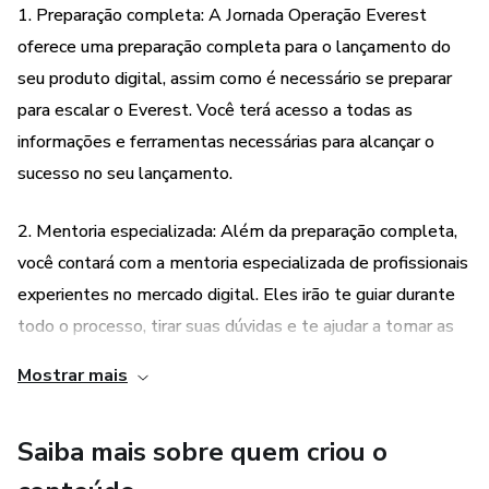
1. Preparação completa: A Jornada Operação Everest
oferece uma preparação completa para o lançamento do
seu produto digital, assim como é necessário se preparar
para escalar o Everest. Você terá acesso a todas as
informações e ferramentas necessárias para alcançar o
sucesso no seu lançamento.
2. Mentoria especializada: Além da preparação completa,
você contará com a mentoria especializada de profissionais
experientes no mercado digital. Eles irão te guiar durante
todo o processo, tirar suas dúvidas e te ajudar a tomar as
melhores decisões para o seu negócio.
Mostrar mais
3. Comprometimento: Ao participar da Jornada Operação
Saiba mais sobre quem criou o
Everest, você se compromete a seguir todas as etapas e
ações necessárias para alcançar o sucesso no seu