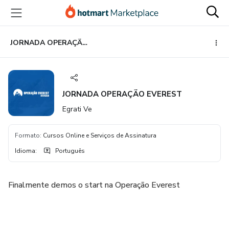
Ir
Ir
Ir
para
para
para
o
o
o
conteúdo
pagamento
rodapé
JORNADA OPERAÇÃO EVEREST
principal
JORNADA OPERAÇÃO EVEREST
Egrati Ve
Formato
:
Cursos Online e Serviços de Assinatura
Idioma
:
Português
​Finalmente demos o start na Operação Everest
⠀