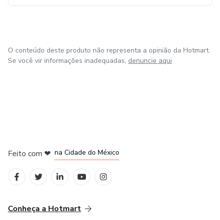
O conteúdo deste produto não representa a opinião da Hotmart.
Se você vir informações inadequadas,
denuncie aqui
em Bogotá
em Amsterdam
em Madrid
na Cidade do México
Feito com
❤
em Belo Horizonte
Conheça a Hotmart