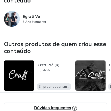
conteúdo
lançamento. Isso significa que você terá um
comprometimento maior com o seu negócio e estará mais
Egrati Ve
preparado para enfrentar os desafios que surgirem no
5 Ano Hotmarter
caminho.
Outros produtos de quem criou esse
conteúdo
Craft Pró (R)
C
Egrati Ve
E
Empreendedorismo Digital
Dúvidas frequentes