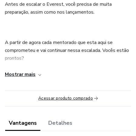
Antes de escalar o Everest, você precisa de muita
preparação, assim como nos lançamentos.
⠀
A partir de agora cada mentorado que esta aqui se
comprometeu e vai continuar nessa escalada. Vocês estão
prontos?
⠀
Mostrar mais
Mentorados EgratiVê, chegou a #horadeescalar!
Acessar produto comprado
Vantagens
Detalhes